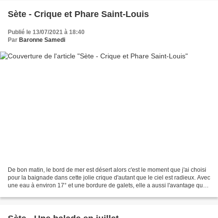
Sète - Crique et Phare Saint-Louis
Publié le 13/07/2021 à 18:40
Par
Baronne Samedi
De bon matin, le bord de mer est désert alors c'est le moment que j'ai choisi
pour la baignade dans cette jolie crique d'autant que le ciel est radieux. Avec
une eau à environ 17° et une bordure de galets, elle a aussi l'avantage que
même s'il y a du...