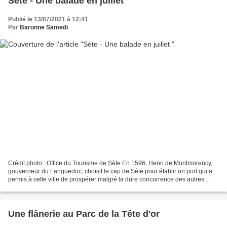
Sète - Une balade en juillet
Publié le 13/07/2021 à 12:41
Par
Baronne Samedi
Crédit photo : Office du Tourisme de Sète En 1596, Henri de Montmorency,
gouverneur du Languedoc, choisit le cap de Sète pour établir un port qui a
permis à cette ville de prospérer malgré la dure concurrence des autres
ports méditerranéens. C'est une...
Une flânerie au Parc de la Tête d'or