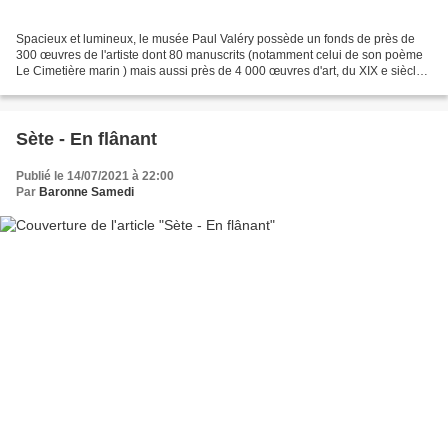
Spacieux et lumineux, le musée Paul Valéry possède un fonds de près de
300 œuvres de l'artiste dont 80 manuscrits (notamment celui de son poème
Le Cimetière marin ) mais aussi près de 4 000 œuvres d'art, du XIX e siècle
à nos jours. J'ai eu grand plaisir...
Sète - En flânant
Publié le 14/07/2021 à 22:00
Par
Baronne Samedi