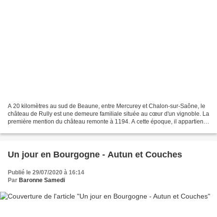
A 20 kilomètres au sud de Beaune, entre Mercurey et Chalon-sur-Saône, le
château de Rully est une demeure familiale située au cœur d'un vignoble. La
première mention du château remonte à 1194. A cette époque, il appartient
à Hugues de Rully. Au cours...
Un jour en Bourgogne - Autun et Couches
Publié le 29/07/2020 à 16:14
Par
Baronne Samedi