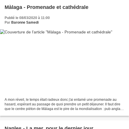
Màlaga - Promenade et cathédrale
Publié le 08/03/2020 à 11:00
Par
Baronne Samedi
A mon réveil, le temps était radieux donc j'ai entamé une promenade au
hasard, espérant au passage de quoi prendre un petit déjeuner. Il faut dire
que le centre piéton de Màlaga est le pire de la mondialisation : pub anglais,
cheesecake, pizza... l'enfer,...
Naples - La mer, pour le dernier jour...