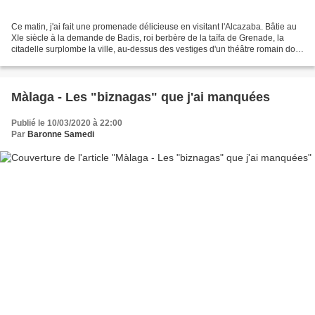
Ce matin, j'ai fait une promenade délicieuse en visitant l'Alcazaba. Bâtie au
XIe siècle à la demande de Badis, roi berbère de la taïfa de Grenade, la
citadelle surplombe la ville, au-dessus des vestiges d'un théâtre romain dont
des parties ont été utilisées...
Màlaga - Les "biznagas" que j'ai manquées
Publié le 10/03/2020 à 22:00
Par
Baronne Samedi