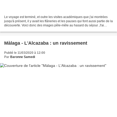
Le voyage est terminé, et outre les visites académiques que j'ai montrées
jusqu'à présent, il y avait les flâneries et les pauses qui font aussi partie de la
découverte. Voici donc des images pêle-mêle au hasard du séjour. J'ai
acheté là une friandise,...
Màlaga - L'Alcazaba : un ravissement
Publié le 11/03/2020 à 12:00
Par
Baronne Samedi