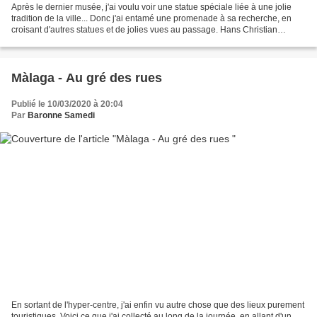
Après le dernier musée, j'ai voulu voir une statue spéciale liée à une jolie
tradition de la ville... Donc j'ai entamé une promenade à sa recherche, en
croisant d'autres statues et de jolies vues au passage. Hans Christian
Andersen, venu en Espagne en...
Màlaga - Au gré des rues
Publié le 10/03/2020 à 20:04
Par
Baronne Samedi
En sortant de l'hyper-centre, j'ai enfin vu autre chose que des lieux purement
touristiques. Voici ce que j'ai collecté au long de la journée, en allant d'un