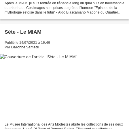
Après le MIAM, je suis rentrée en flânant le long du quai puis en traversant le
quartier haut. Ces images sont prises au gré de l'humeur. "Episode de la
mythologie sétoise dans le futur" - Aldo Biascamano Madone du Quartier
Haut - Richard Di Rosa dit...
Sète - Le MIAM
Publié le 14/07/2021 à 19:46
Par
Baronne Samedi
Le Musée International des Arts Modestes abrite les collections de ses deux
fondateurs, Hervé Di Rosa et Bernard Belluc. Elles sont constitués de