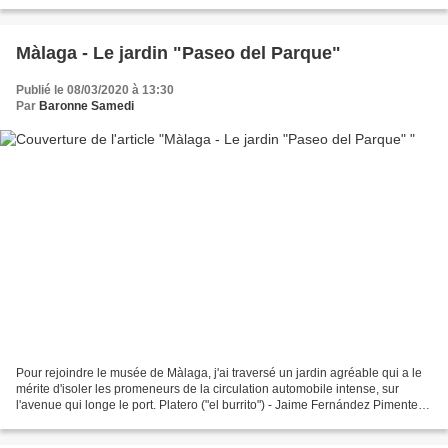
Màlaga, avec d'abord...
Màlaga - Le jardin "Paseo del Parque"
Publié le 08/03/2020 à 13:30
Par
Baronne Samedi
Pour rejoindre le musée de Màlaga, j'ai traversé un jardin agréable qui a le
mérite d'isoler les promeneurs de la circulation automobile intense, sur
l'avenue qui longe le port. Platero ("el burrito") - Jaime Fernández Pimentel,
1968 "El burrito" représente...