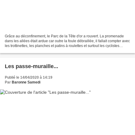
Grâce au déconfinement, le Parc de la Tête d'or a rouvert. La promenade
dans les allées était ardue car outre la foule débraillée, il fallait compter avec
les trottinettes, les planches et patins à roulettes et surtout les cyclistes
zigzagant sans vergogne...
Les passe-muraille...
Publié le 14/04/2020 à 14:19
Par
Baronne Samedi