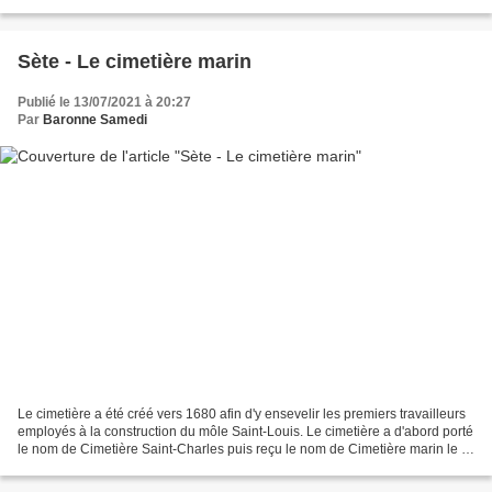
explicatifs, des vidéo et...
Sète - Le cimetière marin
Publié le 13/07/2021 à 20:27
Par
Baronne Samedi
Le cimetière a été créé vers 1680 afin d'y ensevelir les premiers travailleurs
employés à la construction du môle Saint-Louis. Le cimetière a d'abord porté
le nom de Cimetière Saint-Charles puis reçu le nom de Cimetière marin le 7
août 1945 en référence...