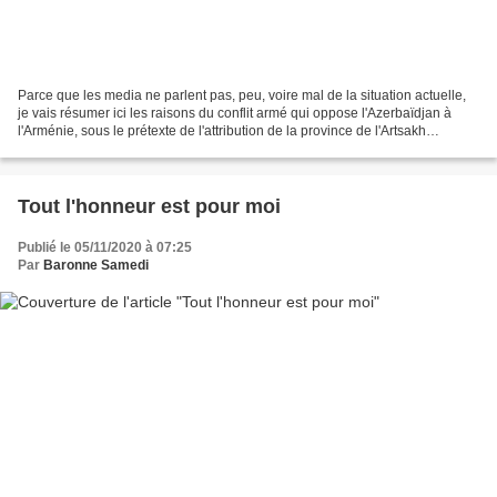
Parce que les media ne parlent pas, peu, voire mal de la situation actuelle,
je vais résumer ici les raisons du conflit armé qui oppose l'Azerbaïdjan à
l'Arménie, sous le prétexte de l'attribution de la province de l'Artsakh
(également désignée sous le...
Tout l'honneur est pour moi
Publié le 05/11/2020 à 07:25
Par
Baronne Samedi