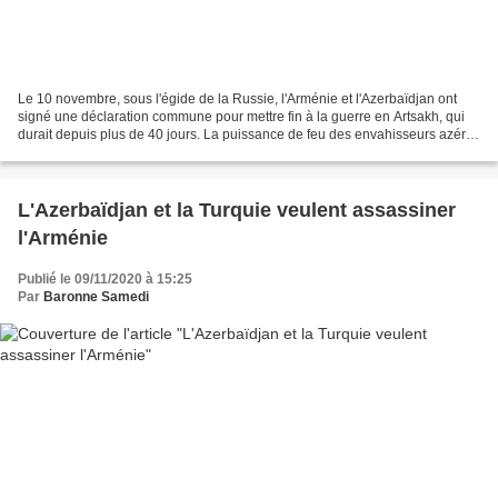
Le 10 novembre, sous l'égide de la Russie, l'Arménie et l'Azerbaïdjan ont
signé une déclaration commune pour mettre fin à la guerre en Artsakh, qui
durait depuis plus de 40 jours. La puissance de feu des envahisseurs azéris,
qui ont même eu recours à...
L'Azerbaïdjan et la Turquie veulent assassiner
l'Arménie
Publié le 09/11/2020 à 15:25
Par
Baronne Samedi