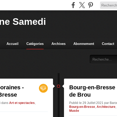
ne Samedi
Accueil
Catégories
Archives
Abonnement
Contact
oraines -
Bourg-en-Bresse 
Bresse
de Brou
i
dans
Art et spectacles
,
Publié le 29 Juillet 2021 par Ba
Bourg-en-Bresse
,
Architecture
,
Musée