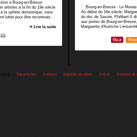
artistes à la fin du 19e siècle
Au début du 16e siècle, Margue
 à la sphère domestique, sans
du duc de Savoie, Philibert II d
nt lutter pour être reconnues,
aux portes de Bourg-en-Bresse, 
...
Marguerite d'Autriche L'ensembl
Lire la suite
Repo
0
erblog
Top articles
Contact
Signaler un abus
C.G.U.
Cookies et