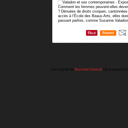
Comment les femmes peuvent-elles devenir 
? Dénuées de droits civiques, cantonnées
accès à l’École des Beaux-Arts, elles dure
passant parfois, comme Suzanne Valadon,
Repost
0
Voir le profil de
Baronne Samedi
sur le portail Ov