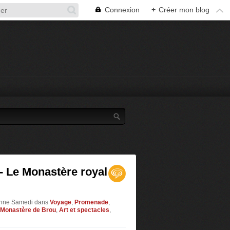
Connexion
+
Créer mon blog
- Le Monastère royal
ronne Samedi
dans
Voyage
,
Promenade
,
Monastère de Brou
,
Art et spectacles
,