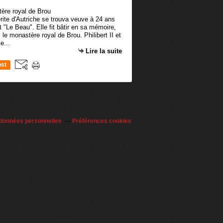
rite d'Autriche se trouva veuve à 24 ans
it "Le Beau". Elle fit bâtir en sa mémoire,
le monastère royal de Brou. Philibert II et
e...
Lire la suite
st
 données personnelles
Préférences cookies