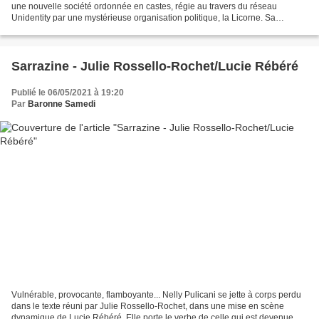
une nouvelle société ordonnée en castes, régie au travers du réseau
Unidentity par une mystérieuse organisation politique, la Licorne. Sa
promesse ? La sécurité absolue. Unidentity...
Sarrazine - Julie Rossello-Rochet/Lucie Rébéré
Publié le 06/05/2021 à 19:20
Par
Baronne Samedi
Vulnérable, provocante, flamboyante... Nelly Pulicani se jette à corps perdu
dans le texte réuni par Julie Rossello-Rochet, dans une mise en scène
dynamique de Lucie Rébéré. Elle porte le verbe de celle qui est devenue,