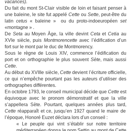
vacances)
.
Du fait du mont St-Clair visible de loin et faisant penser à
une baleine, le site fut appelé
Cette
ou
Sette
, peut-être du
latin
cetus
« baleine » ou du proto-indoeuropéen
set
«montagne » .
De
Seta
au Moyen Âge, la ville devint
Ceta
et
Cetia
au
XVIe siècle, puis
Montmorencette
avec l’édification d’un
fort sur le mont par le duc de Montmorency.
Sous le règne de Louis XIV, commence l’édification du
port et on orthographie le plus souvent
Sète
, mais aussi
Cette
.
Au début du XVIIIe siècle,
Cette
devient l’écriture officielle,
ce qui n’empêche pourtant pas les auteurs d’utiliser des
orthographes différentes.
En octobre 1793, le conseil municipal décide que
Cette
est
équivoque avec le pronom démonstratif et que la ville
s’appellera Sète. Pourtant, quelques années plus tard,
Cette
réapparaît et ce, jusqu’en 1927 quand le maire de
l’époque, Honoré Euzet déclara lors d'un conseil :
« Le peuple qui vint s’établir sur notre territoire
méditerranéen donna le nom Settin au mont de Cette