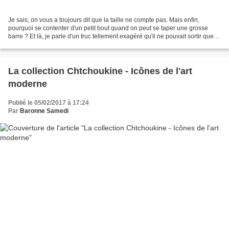
Je sais, on vous a toujours dit que la taille ne compte pas. Mais enfin,
pourquoi se contenter d'un petit bout quand on peut se taper une grosse
barre ? Et là, je parle d'un truc tellement exagéré qu'il ne pouvait sortir que
tout droit du Panier de la...
La collection Chtchoukine - Icônes de l'art
moderne
Publié le 05/02/2017 à 17:24
Par
Baronne Samedi