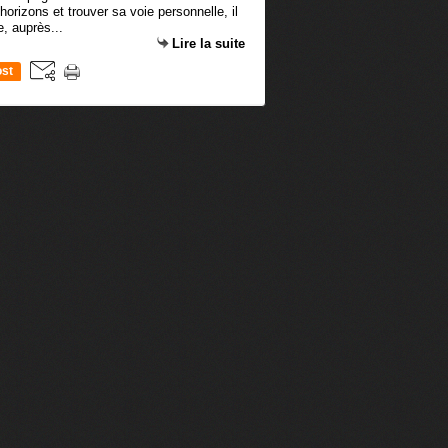
orizons et trouver sa voie personnelle, il
, auprès...
Lire la suite
st