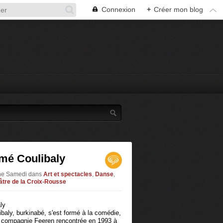
Connexion
+
Créer mon blog
imé Coulibaly
nne Samedi
dans
Art et spectacles
,
Danse
,
âtre de la Croix-Rousse
aly, burkinabé, s'est formé à la comédie,
a compagnie Feeren rencontrée en 1993 à