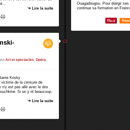
Ouagadougou. Pour élargir ses h
t...
continue sa formation en France
Lire la suite
Repo
0
mski-
ans
Art et spectacles
,
Opéra
,
, victime de la censure de
v n'y est pas allé avec le dos
Pouchkine. Si on y rit beaucoup,
Lire la suite