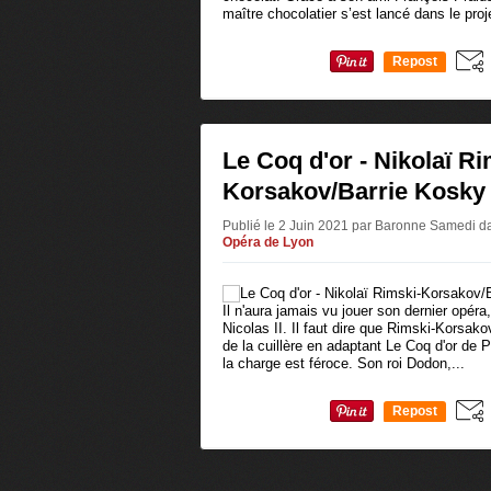
maître chocolatier s’est lancé dans le proje
Repost
0
Le Coq d'or - Nikolaï Ri
Korsakov/Barrie Kosky
Publié le 2 Juin 2021 par Baronne Samedi
d
Opéra de Lyon
Il n'aura jamais vu jouer son dernier opéra
Nicolas II. Il faut dire que Rimski-Korsako
de la cuillère en adaptant Le Coq d'or de 
la charge est féroce. Son roi Dodon,...
Repost
0