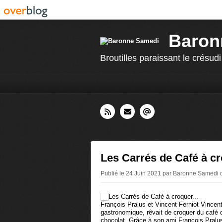
Baron
Broutilles paraissant le crésudi
Les Carrés de Café à cr
Publié le 24 Juin 2021 par Baronne Samedi
François Pralus et Vincent Ferniot Vincent
gastronomique, rêvait de croquer du café
chocolat. Grâce à son ami François Pralus,