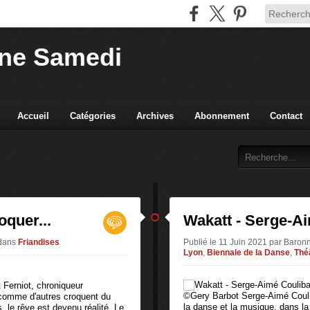
ne Samedi
Accueil
Catégories
Archives
Abonnement
Contact
oquer...
Wakatt - Serge-A
dans
Friandises
Publié le 11 Juin 2021 par Baro
Lyon
,
Biennale de la Danse
,
Thé
 Ferniot, chroniqueur
©Gery Barbot Serge-Aimé Coulib
 comme d'autres croquent du
la danse et la musique, dans l
 le rêve est devenu réalité. Le