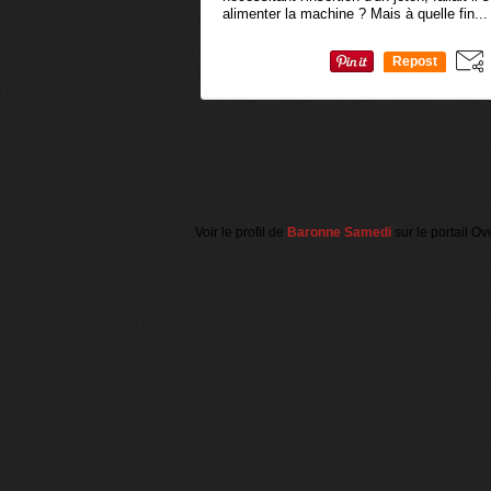
alimenter la machine ? Mais à quelle fin...
Repost
0
Voir le profil de
Baronne Samedi
sur le portail Ov