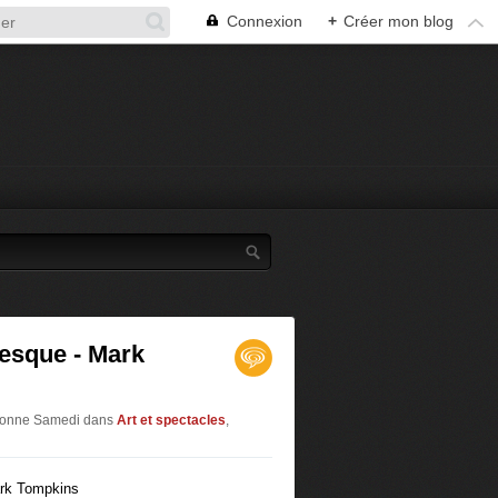
Connexion
+
Créer mon blog
resque - Mark
aronne Samedi
dans
Art et spectacles
,