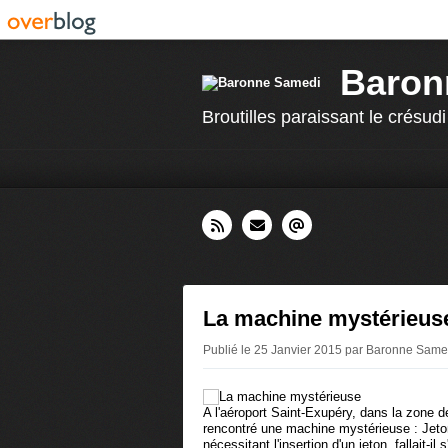
Baron
Broutilles paraissant le crésudi
La machine mystérieus
Publié le 25 Janvier 2015 par Baronne Sam
A l'aéroport Saint-Exupéry, dans la zone d
rencontré une machine mystérieuse : Jeto
nécessitant l'insertion d'un jeton, fallait-il 