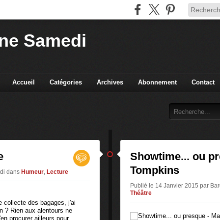
ne Samedi
Accueil
Catégories
Archives
Abonnement
Contact
e
Showtime... ou p
Tompkins
edi
dans
Humeur
,
Lecture
Publié le 14 Janvier 2015 par B
Théâtre
e collecte des bagages, j'ai
n ? Rien aux alentours ne
s'en procurer ailleurs pour