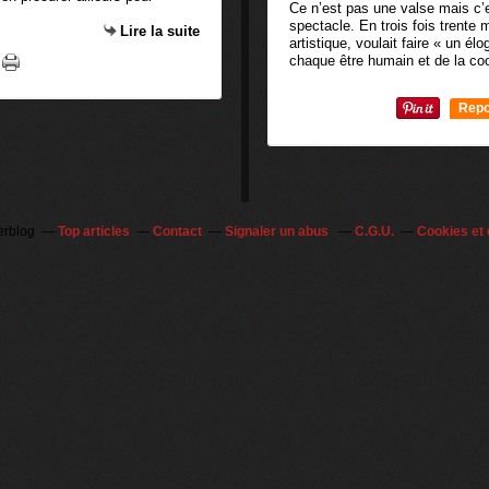
Ce n’est pas une valse mais c’es
spectacle. En trois fois trente
Lire la suite
artistique, voulait faire « un élo
chaque être humain et de la coo
Repo
0
erblog
Top articles
Contact
Signaler un abus
C.G.U.
Cookies et