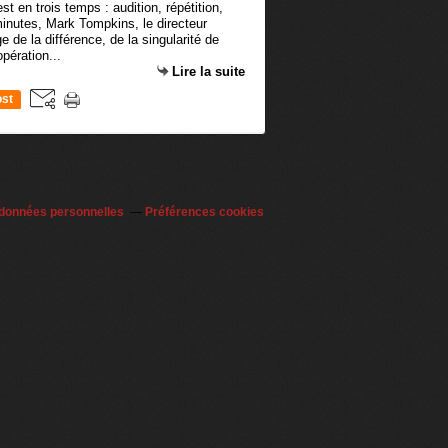
t en trois temps : audition, répétition,
 minutes, Mark Tompkins, le directeur
ge de la différence, de la singularité de
pération...
Lire la suite
st
 données personnelles
Préférences cookies