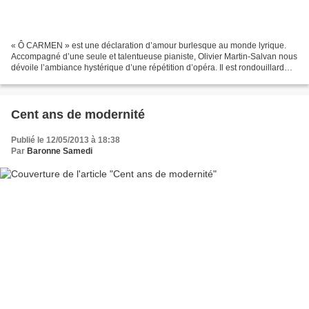
« Ô CARMEN » est une déclaration d’amour burlesque au monde lyrique.
Accompagné d’une seule et talentueuse pianiste, Olivier Martin-Salvan nous
dévoile l’ambiance hystérique d’une répétition d’opéra. Il est rondouillard
mais n’a rien de pataud. Bondissant,...
Cent ans de modernité
Publié le 12/05/2013 à 18:38
Par
Baronne Samedi