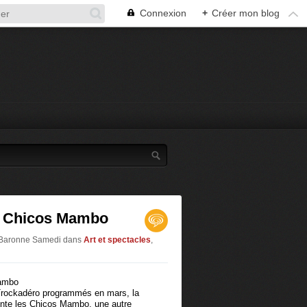
Connexion
+
Créer mon blog
e Chicos Mambo
r Baronne Samedi
dans
Art et spectacles
,
 Trockadéro programmés en mars, la
nte les Chicos Mambo, une autre