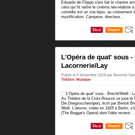
Eduardo de Filippo s'est fait le chantre a
celui qui fit naître le cinéma néo-réaliste à 
comédie est un vrai bijou, au croisement de
mystification. Campese, directeur...
Repost
0
L'Opéra de quat' sous - 
Lacornerie/Lay
Publié le 6 Novembre 2016 par Baronne Sa
Théâtre
,
Musique
Au Théâtre de la Croix-Rousse se joue le
Die Dreigroschenoper), écrit par Bertolt B
Weill. L'oeuvre, créée en 1928 à Berlin, s
(The Beggar's Opera) dont l'idée revient...
Repost
0