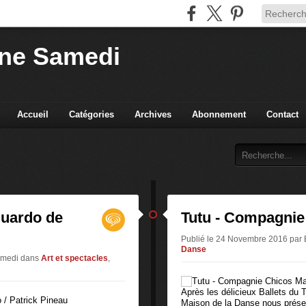
ne Samedi
Accueil
Catégories
Archives
Abonnement
Contact
duardo de
Tutu - Compagni
Publié le 24 Novembre 2016 pa
Danse
amedi
dans
Art et spectacles
,
Après les délicieux Ballets du
Maison de la Danse nous prése