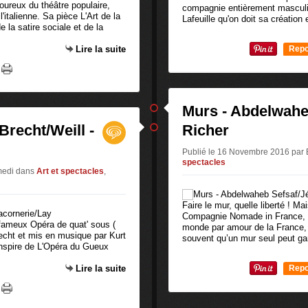
moureux du théâtre populaire,
compagnie entièrement masculin
l'italienne. Sa pièce L'Art de la
Lafeuille qu'on doit sa création
 la satire sociale et de la
Lire la suite
Repo
0
Murs - Abdelwahe
Brecht/Weill -
Richer
Publié le 16 Novembre 2016 pa
spectacles
medi
dans
Art et spectacles
,
Faire le mur, quelle liberté ! Ma
Compagnie Nomade in France, qu
 fameux Opéra de quat' sous (
monde par amour de la France, su
recht et mis en musique par Kurt
souvent qu’un mur seul peut gara
'inspire de L'Opéra du Gueux
Lire la suite
Repo
0