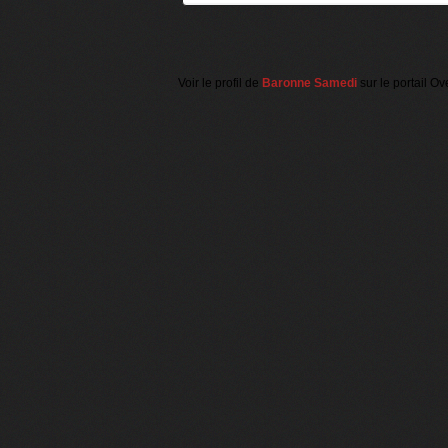
Voir le profil de
Baronne Samedi
sur le portail Ov