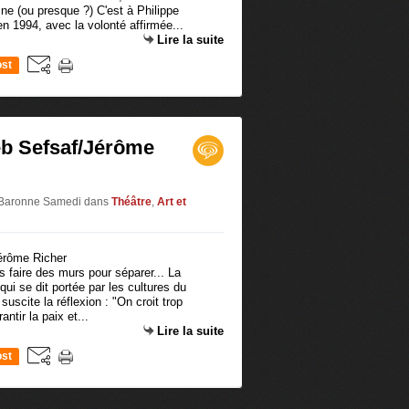
e (ou presque ?) C'est à Philippe
 en 1994, avec la volonté affirmée...
Lire la suite
st
b Sefsaf/Jérôme
r Baronne Samedi
dans
Théâtre
,
Art et
is faire des murs pour séparer... La
i se dit portée par les cultures du
scite la réflexion : "On croit trop
ntir la paix et...
Lire la suite
st