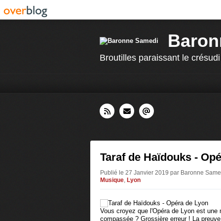
Baron
Broutilles paraissant le crésudi
Taraf de Haïdouks - Op
Publié le 27 Janvier 2019 par Baronne Sam
Musique
,
Lyon
Vous croyez que l'Opéra de Lyon est une
compassée ? Grossière erreur ! La preuve 