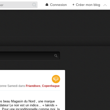
Connexion
+
Créer mon blog
aronne Samedi
dans
Friandises
,
Copenhague
rès beau Magasin du Nord , une marque
ndateur Le noir est un indice… « lakrids »
is. Pour une inconditionnelle comme moi, la