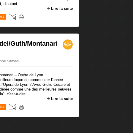
 d’autant...
Lire la suite
st
del/Guth/Montanari
ronne Samedi
meilleure façon de commencer l'année
 l'Opéra de Lyon ? Avec Giulio Cesare et
idérée comme une des meilleures oeuvres
", c'est-à-dire...
Lire la suite
st