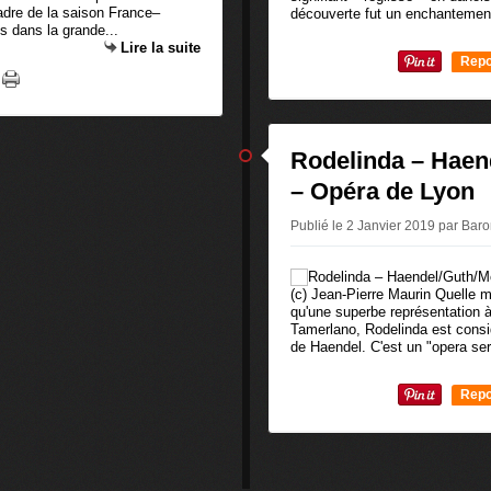
cadre de la saison France–
découverte fut un enchantement,
 dans la grande...
Lire la suite
Repo
0
Rodelinda – Haen
– Opéra de Lyon
Publié le 2 Janvier 2019 par Ba
(c) Jean-Pierre Maurin Quelle 
qu'une superbe représentation à
Tamerlano, Rodelinda est cons
de Haendel. C'est un "opera seria
Repo
0