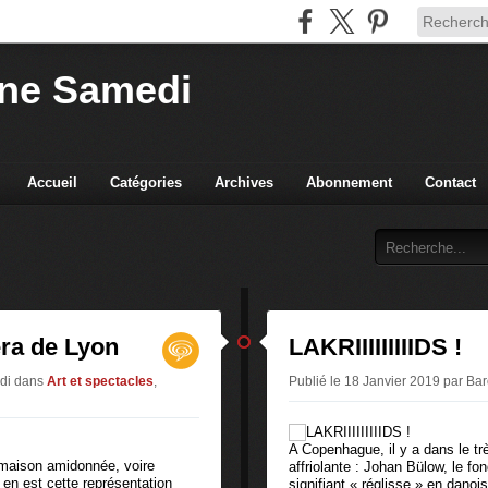
ne Samedi
Accueil
Catégories
Archives
Abonnement
Contact
éra de Lyon
LAKRIIIIIIIIIDS !
edi
dans
Art et spectacles
,
Publié le 18 Janvier 2019 par B
A Copenhague, il y a dans le t
 maison amidonnée, voire
affriolante : Johan Bülow, le fo
en est cette représentation
signifiant « réglisse » en dano