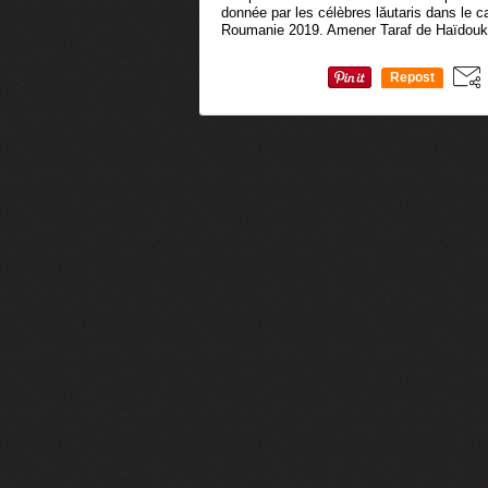
donnée par les célèbres lăutaris dans le 
Roumanie 2019. Amener Taraf de Haïdouks
Repost
0