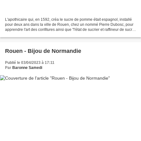
L'apothicaire qui, en 1592, créa le sucre de pomme était espagnol, installé
pour deux ans dans la ville de Rouen, chez un nommé Pierre Dubosc, pour
apprendre l'art des confitures ainsi que "l'état de sucrier et raffineur de sucre"
Il faut dire qu'à l'époque...
Rouen - Bijou de Normandie
Publié le 03/04/2023 à 17:11
Par
Baronne Samedi