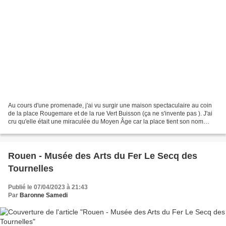
Au cours d'une promenade, j'ai vu surgir une maison spectaculaire au coin
de la place Rougemare et de la rue Vert Buisson (ça ne s'invente pas ). J'ai
cru qu'elle était une miraculée du Moyen Âge car la place tient son nom
d'une bataille du 10e siècle. Après...
Rouen - Musée des Arts du Fer Le Secq des
Tournelles
Publié le 07/04/2023 à 21:43
Par
Baronne Samedi