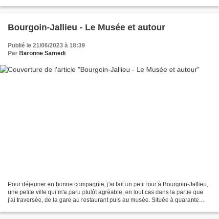
entreposés dans les espaces du musée,...
Bourgoin-Jallieu - Le Musée et autour
Publié le 21/06/2023 à 18:39
Par
Baronne Samedi
Pour déjeuner en bonne compagnie, j'ai fait un petit tour à Bourgoin-Jallieu,
une petite ville qui m'a paru plutôt agréable, en tout cas dans la partie que
j'ai traversée, de la gare au restaurant puis au musée. Située à quarante
kilomètre de Lyon, Bourgoin-Jallieu,...