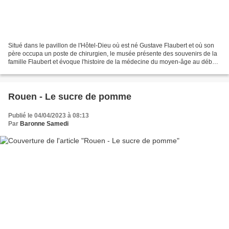
Situé dans le pavillon de l'Hôtel-Dieu où est né Gustave Flaubert et où son
père occupa un poste de chirurgien, le musée présente des souvenirs de la
famille Flaubert et évoque l'histoire de la médecine du moyen-âge au début
du 20e siècle. À l'origine,...
Rouen - Le sucre de pomme
Publié le 04/04/2023 à 08:13
Par
Baronne Samedi