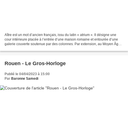
Aître est un mot d’ancien français, issu du latin « atrium ». Il désigne une
cour intérieure placée à l’entrée d’une maison romaine et entourée d’une
galerie couverte soutenue par des colonnes. Par extension, au Moyen Âge,
le cimetière, très souvent situé...
Rouen - Le Gros-Horloge
Publié le 04/04/2023 à 15:00
Par
Baronne Samedi