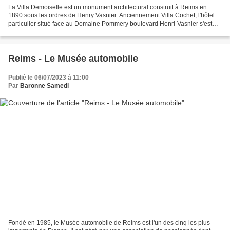
La Villa Demoiselle est un monument architectural construit à Reims en
1890 sous les ordres de Henry Vasnier. Anciennement Villa Cochet, l'hôtel
particulier situé face au Domaine Pommery boulevard Henri-Vasnier s'est
mué en Villa Demoiselle en avril 2004. L'édifice...
Reims - Le Musée automobile
Publié le 06/07/2023 à 11:00
Par
Baronne Samedi
Fondé en 1985, le Musée automobile de Reims est l'un des cinq les plus