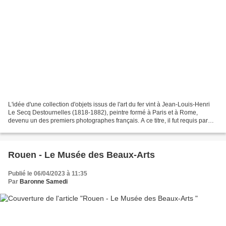
L'idée d'une collection d'objets issus de l'art du fer vint à Jean-Louis-Henri
Le Secq Destournelles (1818-1882), peintre formé à Paris et à Rome,
devenu un des premiers photographes français. A ce titre, il fut requis par
Prosper Mérimée pour photographier...
Rouen - Le Musée des Beaux-Arts
Publié le 06/04/2023 à 11:35
Par
Baronne Samedi