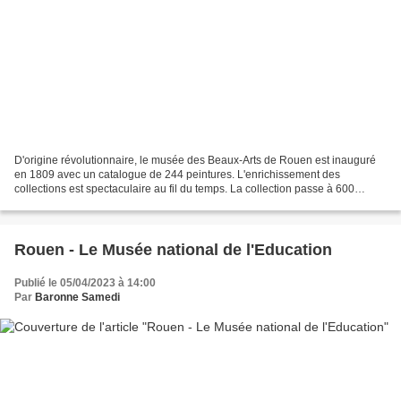
D'origine révolutionnaire, le musée des Beaux-Arts de Rouen est inauguré
en 1809 avec un catalogue de 244 peintures. L'enrichissement des
collections est spectaculaire au fil du temps. La collection passe à 600
oeuvres « de premier mérite » en 1878, dans...
Rouen - Le Musée national de l'Education
Publié le 05/04/2023 à 14:00
Par
Baronne Samedi