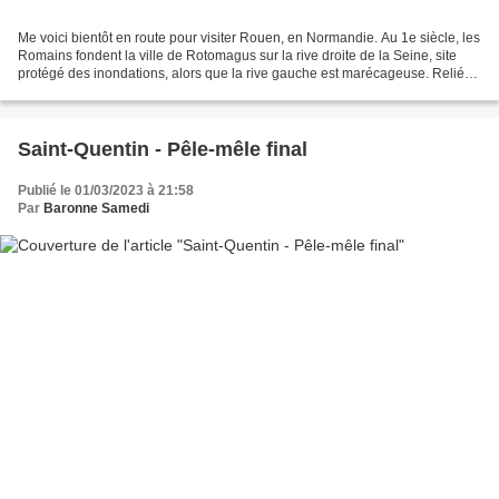
Me voici bientôt en route pour visiter Rouen, en Normandie. Au 1e siècle, les
Romains fondent la ville de Rotomagus sur la rive droite de la Seine, site
protégé des inondations, alors que la rive gauche est marécageuse. Reliée
par la Seine à Lutèce (Paris)...
Saint-Quentin - Pêle-mêle final
Publié le 01/03/2023 à 21:58
Par
Baronne Samedi