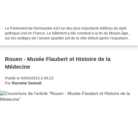
Le Parlement de Normandie est l’un des plus importants édifices de style
gothique civil en France. Le bâtiment a été construit à la fin du Moyen-âge,
sur les vestiges de l’ancien quartier juif de la ville détruit après l’expulsion
des Juifs en 1306. Malmené...
Rouen - Musée Flaubert et Histoire de la
Médecine
Publié le 04/04/2023 à 09:23
Par
Baronne Samedi