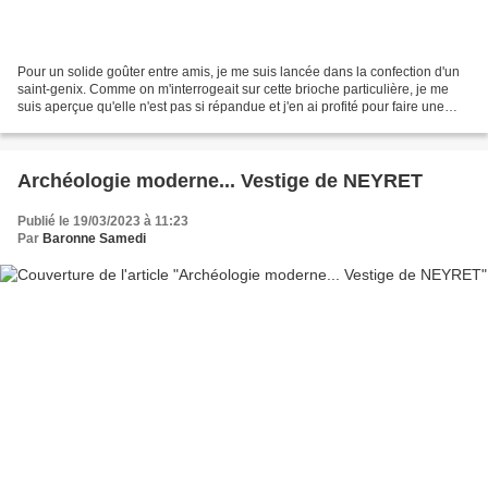
Pour un solide goûter entre amis, je me suis lancée dans la confection d'un
saint-genix. Comme on m'interrogeait sur cette brioche particulière, je me
suis aperçue qu'elle n'est pas si répandue et j'en ai profité pour faire une
recherche sur son origine. Ma...
Archéologie moderne... Vestige de NEYRET
Publié le 19/03/2023 à 11:23
Par
Baronne Samedi