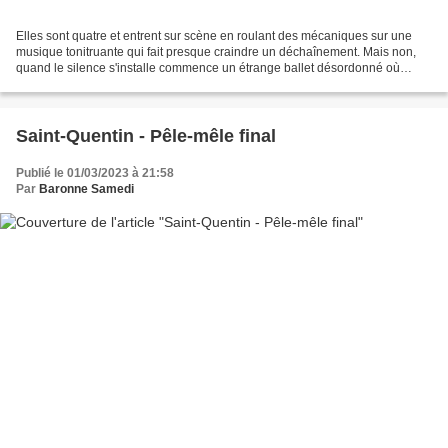
Elles sont quatre et entrent sur scène en roulant des mécaniques sur une
musique tonitruante qui fait presque craindre un déchaînement. Mais non,
quand le silence s'installe commence un étrange ballet désordonné où
chaque corps vaque à ses enchaînements,...
Saint-Quentin - Pêle-mêle final
Publié le 01/03/2023 à 21:58
Par
Baronne Samedi