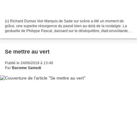
(c) Richard Dumas Voir Marquis de Sade sur scène a été un moment de
grâce, une superbe résurgence du passé bien au-delà de la nostalgie. La
gestuelle de Philippe Pascal, dansant sur le déséquilibre, était envoûtante,
autant que sa voix aux accents déchirants...
Se mettre au vert
Publié le 24/06/2018 à 13:40
Par
Baronne Samedi