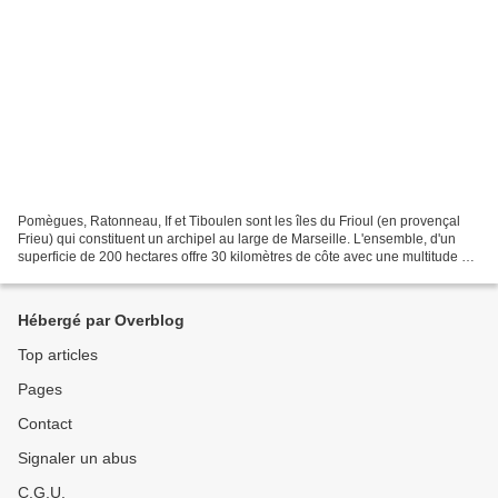
Pomègues, Ratonneau, If et Tiboulen sont les îles du Frioul (en provençal
Frieu) qui constituent un archipel au large de Marseille. L'ensemble, d'un
superficie de 200 hectares offre 30 kilomètres de côte avec une multitude de
criques abritées du Mistral...
Hébergé par Overblog
Top articles
Pages
Contact
Signaler un abus
C.G.U.