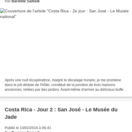
Par
Baronne Samedi
Après une nuit récupératrice, malgré le décalage horaire, je me promène
dans le joli dédale de l'hôtel, constitué de la jonction de trois maisons
anciennes, reliées par des jardins. Avant même d'arriver au délicieux buffet,
l'air embaume du fameux café....
Costa Rica - Jour 2 : San José - Le Musée du
Jade
Publié le 14/02/2016 à 06:41