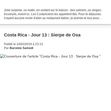
Jolie surprise, ce matin, en sortant sur le balcon : des saïmiris, ou singes-
écureuils, vivent ici. Les Costariciens les appellent titís. Pour le déjeuner,
n'ayant aucune envie d'aller au restaurant italien, je prends le bus pour
Quepos, moyennant 310...
Costa Rica - Jour 13 : Sierpe de Osa
Publié le 24/02/2016 à 23:12
Par
Baronne Samedi