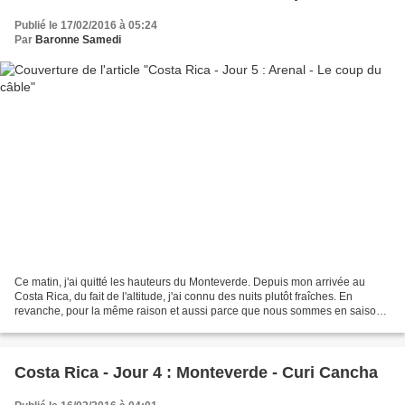
Publié le 17/02/2016 à 05:24
Par
Baronne Samedi
Ce matin, j'ai quitté les hauteurs du Monteverde. Depuis mon arrivée au
Costa Rica, du fait de l'altitude, j'ai connu des nuits plutôt fraîches. En
revanche, pour la même raison et aussi parce que nous sommes en saison
sèche, je n'ai pas eu à affronter...
Costa Rica - Jour 4 : Monteverde - Curi Cancha