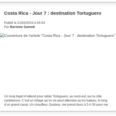
Costa Rica - Jour 7 : destination Tortuguero
Publié le 21/02/2016 à 04:54
Par
Baronne Samedi
Un long trajet m’attend pour rallier Tortuguero, au nord-est, sur la côte
caribéenne. C’est un village qu’on ne peut atteindre qu’en bateau, le long
d’un grand canal. Un chauffeur, Gustavo, me prend donc à 5 h 30 pour me
conduire en environ trois heures...