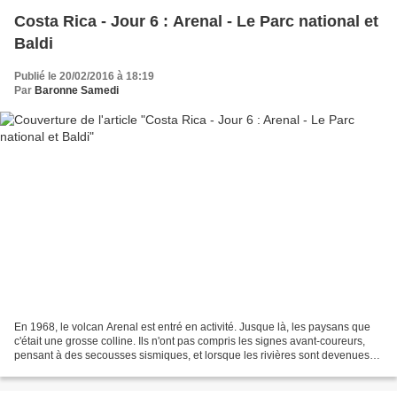
Costa Rica - Jour 6 : Arenal - Le Parc national et
Baldi
Publié le 20/02/2016 à 18:19
Par
Baronne Samedi
En 1968, le volcan Arenal est entré en activité. Jusque là, les paysans que
c'était une grosse colline. Ils n'ont pas compris les signes avant-coureurs,
pensant à des secousses sismiques, et lorsque les rivières sont devenues
anormalement chaudes, il...