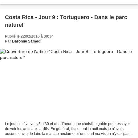
haute futaie en passant...
Costa Rica - Jour 9 : Tortuguero - Dans le parc
naturel
Publié le 22/02/2016 à 00:34
Par
Baronne Samedi
Le jour se lève vers 5 h 30 et c'est l'heure que choisit le guide pour essayer
de voir les animaux tardifs. En général, ils sortent la nuit mais je n'avais
aucune envie de faire la marche nocturne : d'une part ma vision n'y est pas