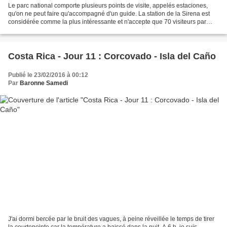
Le parc national comporte plusieurs points de visite, appelés estaciones,
qu'on ne peut faire qu'accompagné d'un guide. La station de la Sirena est
considérée comme la plus intéressante et n'accepte que 70 visiteurs par
jour, en groupe de 7 à 8 personnes...
Costa Rica - Jour 11 : Corcovado - Isla del Caño
Publié le 23/02/2016 à 00:12
Par
Baronne Samedi
J'ai dormi bercée par le bruit des vagues, à peine réveillée le temps de tirer
la courtepointe car la température a baissé dans la nuit. A 6 h, je suis