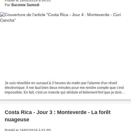
Publié le 16/02/2016 à 04:01
Par
Baronne Samedi
Je suis réveillée en sursaut à 3 heures du matin par l'alarme d'un réveil
électronique. Il me faut bien deux minutes pour me rendre compte que c'est
impossible. En fait, c'est un insecte qui stridule et tellement fort que je dois
mettre des bouchons d'oreilles...
Costa Rica - Jour 3 : Monteverde - La forêt
nuageuse
Publié le 16/02/2016 à 01:05