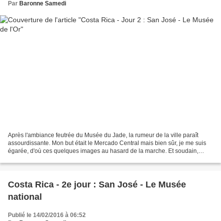
Par
Baronne Samedi
Après l'ambiance feutrée du Musée du Jade, la rumeur de la ville paraît
assourdissante. Mon but était le Mercado Central mais bien sûr, je me suis
égarée, d'où ces quelques images au hasard de la marche. Et soudain,
devant la Banque centrale, je vois...
Costa Rica - 2e jour : San José - Le Musée
national
Publié le 14/02/2016 à 06:52