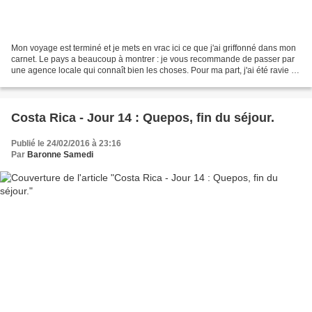
Mon voyage est terminé et je mets en vrac ici ce que j'ai griffonné dans mon
carnet. Le pays a beaucoup à montrer : je vous recommande de passer par
une agence locale qui connaît bien les choses. Pour ma part, j'ai été ravie du
soutien de Costa Rica Découverte....
Costa Rica - Jour 14 : Quepos, fin du séjour.
Publié le 24/02/2016 à 23:16
Par
Baronne Samedi