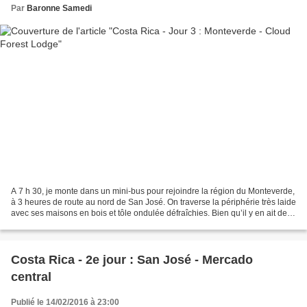
Par
Baronne Samedi
A 7 h 30, je monte dans un mini-bus pour rejoindre la région du Monteverde,
à 3 heures de route au nord de San José. On traverse la périphérie très laide
avec ses maisons en bois et tôle ondulée défraîchies. Bien qu’il y en ait de
plus coquettes, elles...
Costa Rica - 2e jour : San José - Mercado
central
Publié le 14/02/2016 à 23:00