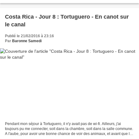
bonne et, d'autre part,...
Costa Rica - Jour 8 : Tortuguero - En canot sur
le canal
Publié le 21/02/2016 à 23:16
Par
Baronne Samedi
Pendant mon séjour à Tortuguero, il n'y avait pas de wi-fi. Ailleurs, j'ai
toujours pu me connecter, soit dans la chambre, soit dans la salle commune.
A l'aube, pour avoir une bonne chance de voir des animaux, et avant que le
soleil ne devienne éblouissant,...