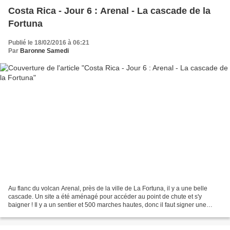
Costa Rica - Jour 6 : Arenal - La cascade de la
Fortuna
Publié le 18/02/2016 à 06:21
Par
Baronne Samedi
Au flanc du volcan Arenal, près de la ville de La Fortuna, il y a une belle
cascade. Un site a été aménagé pour accéder au point de chute et s'y
baigner ! Il y a un sentier et 500 marches hautes, donc il faut signer une
décharge pour y aller. Ce n'est...