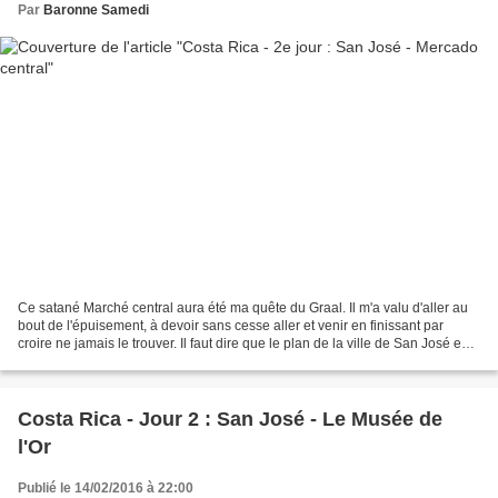
Par
Baronne Samedi
Ce satané Marché central aura été ma quête du Graal. Il m'a valu d'aller au
bout de l'épuisement, à devoir sans cesse aller et venir en finissant par
croire ne jamais le trouver. Il faut dire que le plan de la ville de San José est
une abomination (et...
Costa Rica - Jour 2 : San José - Le Musée de
l'Or
Publié le 14/02/2016 à 22:00