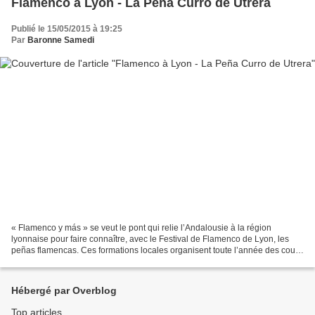
Flamenco à Lyon - La Peña Curro de Utrera
Publié le 15/05/2015 à 19:25
Par
Baronne Samedi
« Flamenco y más » se veut le pont qui relie l’Andalousie à la région
lyonnaise pour faire connaître, avec le Festival de Flamenco de Lyon, les
peñas flamencas. Ces formations locales organisent toute l’année des cours
et événements autour du chant (cante),...
Hébergé par Overblog
Top articles