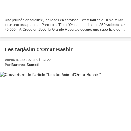
Une journée ensoleillée, les roses en floraison... c'est tout ce qu'il me fallait
pour une escapade au Parc de la Tête d'Or qui en présente 350 variétés sur
40 000 m². Créée en 1960, la Grande Roseraie occupe une superficie de 5
hectares. C'est un « jardin...
Les taqâsim d'Omar Bashir
Publié le 30/05/2015 à 09:27
Par
Baronne Samedi