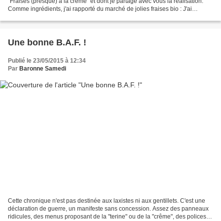
"Fraises (presque) à la crème" et dont je partage avec vous la réalisation.
Comme ingrédients, j'ai rapporté du marché de jolies fraises bio : J'ai
préparé une jatte de crème...
Une bonne B.A.F. !
Publié le 23/05/2015 à 12:34
Par
Baronne Samedi
Cette chronique n'est pas destinée aux laxistes ni aux gentillets. C'est une
déclaration de guerre, un manifeste sans concession. Assez des panneaux
ridicules, des menus proposant de la "terine" ou de la "crême", des polices