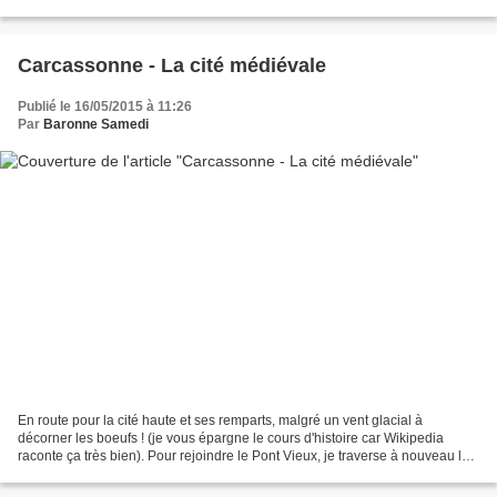
d'assurance mentionnant des...
Carcassonne - La cité médiévale
Publié le 16/05/2015 à 11:26
Par
Baronne Samedi
En route pour la cité haute et ses remparts, malgré un vent glacial à
décorner les boeufs ! (je vous épargne le cours d'histoire car Wikipedia
raconte ça très bien). Pour rejoindre le Pont Vieux, je traverse à nouveau la
bastide, dont les rues sont étrangement...