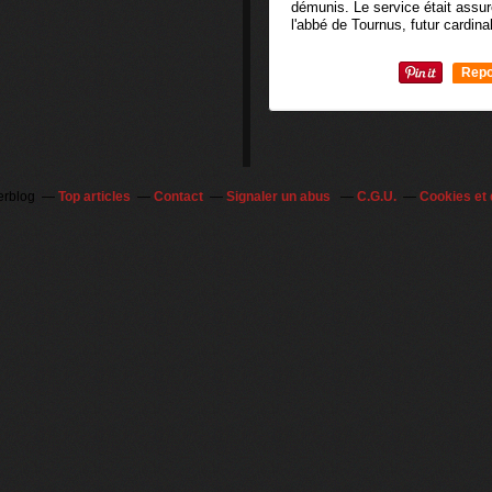
démunis. Le service était assu
l'abbé de Tournus, futur cardinal
Repo
0
erblog
Top articles
Contact
Signaler un abus
C.G.U.
Cookies et