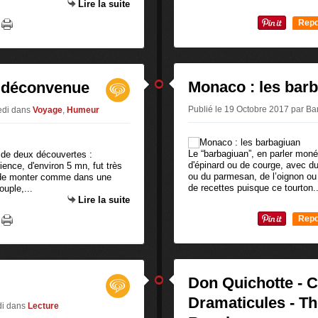
Lire la suite
Repo
0
Monaco : les bar
t déconvenue
Publié le 19 Octobre 2017 par 
edi
dans
Voyage
,
Humeur
Le “barbagiuan”, en parler moné
 de deux découvertes :
d'épinard ou de courge, avec du 
ience, d'environ 5 mn, fut très
ou du parmesan, de l’oignon ou d
n de monter comme dans une
de recettes puisque ce tourton..
ouple,...
Lire la suite
Repo
0
Don Quichotte - 
Dramaticules - Th
di
dans
Lecture