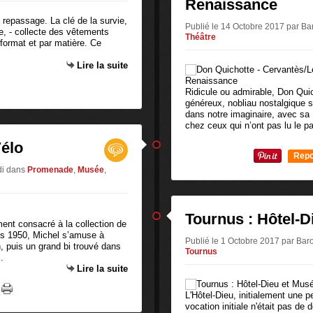
Renaissance
 le repassage. La clé de la survie,
Publié le 14 Octobre 2017 par 
te, - collecte des vêtements
Théâtre
r format et par matière. Ce
Lire la suite
Ridicule ou admirable, Don Quic
généreux, nobliau nostalgique se
dans notre imaginaire, avec sa
chez ceux qui n’ont pas lu le pa
Vélo
Repo
di
dans
Promenade
,
Musée
,
0
Tournus : Hôtel-
ent consacré à la collection de
es 1950, Michel s’amuse à
Publié le 1 Octobre 2017 par B
in, puis un grand bi trouvé dans
Tournus
.
Lire la suite
L'Hôtel-Dieu, initialement une pe
vocation initiale n'était pas de