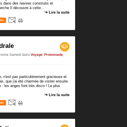
s dans des navires construits et
erche.Il découvre à cette...
Lire la suite
st
drale
Baronne Samedi
dans
Voyage
,
Promenade
,
e, n'est pas particulièrement gracieuse et
bas, que j'ai été charmée de visiter ensuite.
 : les anges font très disco ! Le plus
.
Lire la suite
st