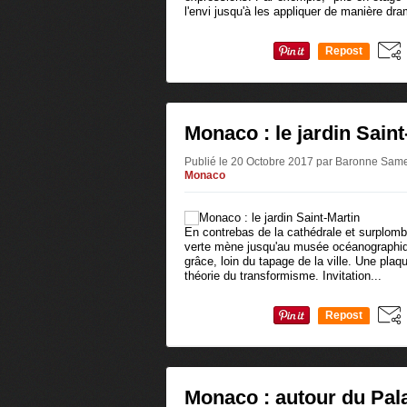
l'envi jusqu'à les appliquer de manière dra
Repost
0
Monaco : le jardin Saint
Publié le 20 Octobre 2017 par Baronne Sam
Monaco
En contrebas de la cathédrale et surplomb
verte mène jusqu'au musée océanographiqu
grâce, loin du tapage de la ville. Une pla
théorie du transformisme. Invitation...
Repost
0
Monaco : autour du Pal