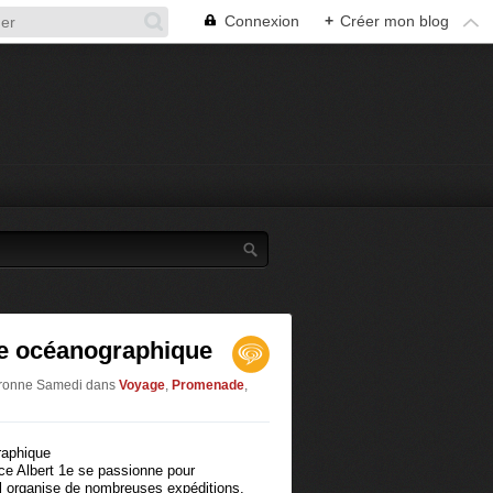
Connexion
+
Créer mon blog
e océanographique
Baronne Samedi
dans
Voyage
,
Promenade
,
ce Albert 1e se passionne pour
Il organise de nombreuses expéditions,