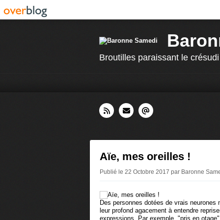
Baron
Broutilles paraissant le crésudi
Aïe, mes oreilles !
Publié le 22 Octobre 2017 par Baronne Sam
Des personnes dotées de vrais neurones m
leur profond agacement à entendre repris
expressions. Par exemple, "pris en otage" 