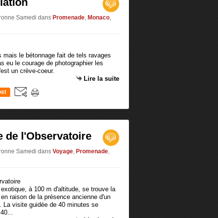
ation
Baronne Samedi
dans
Promenade
,
Monaco
,
ts mais le bétonnage fait de tels ravages
pas eu le courage de photographier les
'est un crève-coeur.
Lire la suite
st
e de l'Observatoire
Baronne Samedi
dans
Voyage
,
Promenade
,
 exotique, à 100 m d'altitude, se trouve la
» en raison de la présence ancienne d'un
. La visite guidée de 40 minutes se
40...