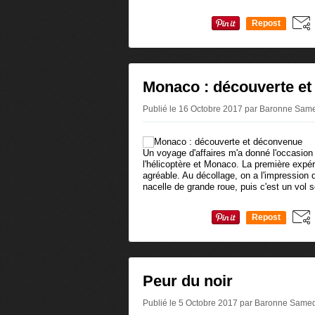
Repost
0
Monaco : découverte e
Publié le 16 Octobre 2017 par Baronne Sam
Un voyage d'affaires m'a donné l'occasion
l'hélicoptère et Monaco. La première expér
agréable. Au décollage, on a l'impressio
nacelle de grande roue, puis c'est un vol s
Repost
0
Peur du noir
Publié le 5 Octobre 2017 par Baronne Same