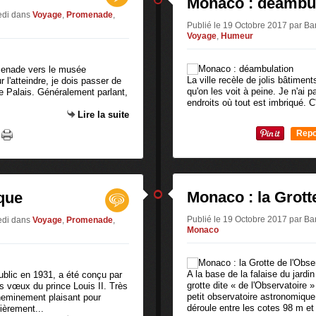
Monaco : déambul
edi
dans
Voyage
,
Promenade
,
Publié le 19 Octobre 2017 par 
Voyage
,
Humeur
romenade vers le musée
La ville recèle de jolis bâtimen
l'atteindre, je dois passer de
qu'on les voit à peine. Je n'ai 
le Palais. Généralement parlant,
endroits où tout est imbriqué. C
Lire la suite
Repo
0
Monaco : la Grott
ique
Publié le 19 Octobre 2017 par 
edi
dans
Voyage
,
Promenade
,
Monaco
A la base de la falaise du jardin
ublic en 1931, a été conçu par
grotte dite « de l'Observatoire 
es vœux du prince Louis II. Très
petit observatoire astronomique
 cheminement plaisant pour
déroule entre les cotes 98 m et 
ièrement...