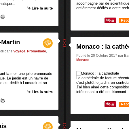
accompagné par de scientifique
matique...
entièrement dédiés à cette rech
Lire la suite
Repo
0
-Martin
Monaco : la cathé
edi
dans
Voyage
,
Promenade
,
Publié le 20 Octobre 2017 par 
Monaco
ant la mer, une jolie promenade
La cathédrale de facture récent
e. Le jardin est un havre de
c'est plutôt le jardin, en contre
que est dédié à Lamarck et sa
J'ai bien aimé cette composition
intéressant a été cet étonnant..
Lire la suite
Repo
0
ais