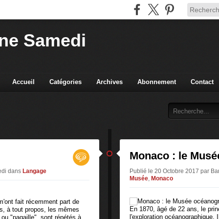
ne Samedi
Accueil
Catégories
Archives
Abonnement
Contact
Monaco : le Musé
edi
dans
Langage
Publié le 20 Octobre 2017 par 
Musée
,
Monaco
'ont fait récemment part de
En 1870, âgé de 22 ans, le prin
es, à tout propos, les mêmes
l'exploration océanographique. 
ou "pagaille", sont répétés à