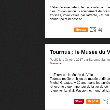
C'était l'éternel retour, le cycle infernal...
c'est l'organisation : - équipement de poin
froissés, voire vexés par l'attente, - tri pa
dernier point nécessite...
Repost
0
Tournus : le Musée du 
Publié le 1 Octobre 2017 par Baronne Same
Tournus
Tournus recèle un bijou de musée entièrem
Michel Grezaud. A 20 ans, dans les anné
rénover le vieux triporteur du laitier du co
le grenier familial. Passionné, il enchaîne..
Repost
0