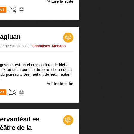
Lire la suite
st
bagiuan
Baronne Samedi
dans
Friandises
,
Monaco
gasque, est un chausson farci de blette,
riz ou de la pomme de terre, de la ricotta
u poireau... Bref, autant de lieux, autant
.
Lire la suite
st
Cervantès/Les
éâtre de la