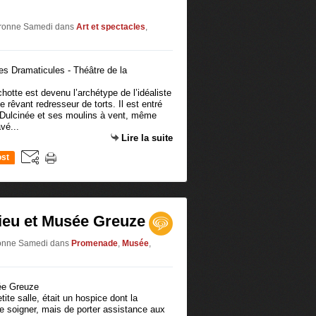
Baronne Samedi
dans
Art et spectacles
,
hotte est devenu l’archétype de l’idéaliste
 rêvant redresseur de torts. Il est entré
 Dulcinée et ses moulins à vent, même
vé...
Lire la suite
st
Dieu et Musée Greuze
aronne Samedi
dans
Promenade
,
Musée
,
tite salle, était un hospice dont la
 de soigner, mais de porter assistance aux