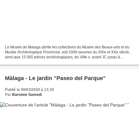
Le Musée de Malaga abrite les collections du Musée des Beaux-arts et du
Musée Archéologique Provincial, soit 2000 oeuvres du XIXe et XXe siècle,
ainsi que 15 000 pièces archéologiques, du VIIIe s. avant JC jusqu’à
l’époque médiévale. Le siège du musée...
Màlaga - Le jardin "Paseo del Parque"
Publié le 08/03/2020 à 13:30
Par
Baronne Samedi