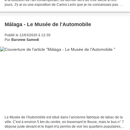
jours. J'y ai vu une exposition de Carlos León que je ne connaissais pas. Né
en 1948, c'est l'un des...
Màlaga - Le Musée de l'Automobile
Publié le 12/03/2020 à 12:30
Par
Baronne Samedi
Le Musée de l'Automobile est situé dans l’ancienne fabrique de tabac de la
ville. C'est à environ 5 km du centre, en traversant le fleuve, mais le bus n° 7
dépose juste devant et le trajet m'a permis de voir les quartiers populaires,