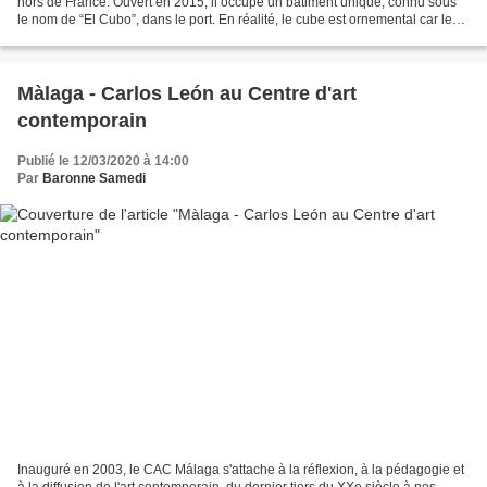
hors de France. Ouvert en 2015, il occupe un bâtiment unique, connu sous
le nom de “El Cubo”, dans le port. En réalité, le cube est ornemental car le
musée se situe en-dessous. Il...
Màlaga - Carlos León au Centre d'art
contemporain
Publié le 12/03/2020 à 14:00
Par
Baronne Samedi
Inauguré en 2003, le CAC Málaga s'attache à la réflexion, à la pédagogie et
à la diffusion de l'art contemporain, du dernier tiers du XXe siècle à nos