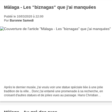
Màlaga - Les "biznagas" que j'ai manquées
Publié le 10/03/2020 à 22:00
Par
Baronne Samedi
Après le dernier musée, j'ai voulu voir une statue spéciale liée à une jolie
tradition de la ville... Donc j'ai entamé une promenade à sa recherche, en
croisant d'autres statues et de jolies vues au passage. Hans Christian
Andersen, venu en Espagne en...