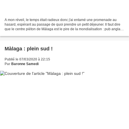
A mon réveil, le temps était radieux donc j'ai entamé une promenade au
hasard, espérant au passage de quoi prendre un petit déjeuner. Il faut dire
que le centre piéton de Màlaga est le pire de la mondialisation : pub anglais,
cheesecake, pizza... l'enfer,...
Màlaga : plein sud !
Publié le 07/03/2020 à 22:15
Par
Baronne Samedi