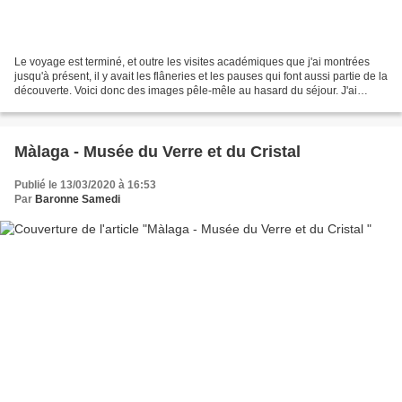
Le voyage est terminé, et outre les visites académiques que j'ai montrées
jusqu'à présent, il y avait les flâneries et les pauses qui font aussi partie de la
découverte. Voici donc des images pêle-mêle au hasard du séjour. J'ai
acheté là une friandise,...
Màlaga - Musée du Verre et du Cristal
Publié le 13/03/2020 à 16:53
Par
Baronne Samedi