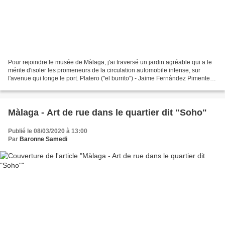
Pour rejoindre le musée de Màlaga, j'ai traversé un jardin agréable qui a le
mérite d'isoler les promeneurs de la circulation automobile intense, sur
l'avenue qui longe le port. Platero ("el burrito") - Jaime Fernández Pimentel,
1968 "El burrito" représente...
Màlaga - Art de rue dans le quartier dit "Soho"
Publié le 08/03/2020 à 13:00
Par
Baronne Samedi