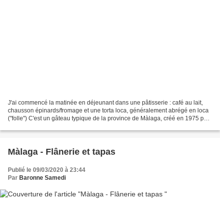
J'ai commencé la matinée en déjeunant dans une pâtisserie : café au lait,
chausson épinards/fromage et une torta loca, généralement abrégé en loca
("folle") C'est un gâteau typique de la province de Màlaga, créé en 1975 par
Tejeros, l'une des grandes...
Màlaga - Flânerie et tapas
Publié le 09/03/2020 à 23:44
Par
Baronne Samedi