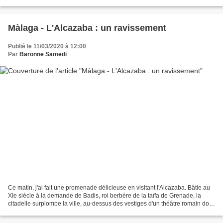
avec tous les commerces...
Màlaga - L'Alcazaba : un ravissement
Publié le 11/03/2020 à 12:00
Par
Baronne Samedi
Ce matin, j'ai fait une promenade délicieuse en visitant l'Alcazaba. Bâtie au
XIe siècle à la demande de Badis, roi berbère de la taïfa de Grenade, la
citadelle surplombe la ville, au-dessus des vestiges d'un théâtre romain dont
des parties ont été utilisées...