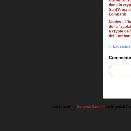
Naples - L'ho
de la "scola
a crypte de
dei Lombar
Commenter 
Voir le profil de
Baronne Samedi
sur le portail Ov