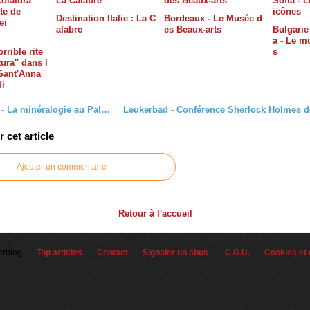
Destination Italie : La C
Bordeaux - Le Musée d
alabre
es Beaux-arts
Bulgarie 
a - Le m
rrible rite
s
tura" dans l
 Sant'Anna
di
Lausanne - La minéralogie au Palais de Rumine
cet article
Ajouter un commentaire
Retour à l'accueil
erblog
Top articles
Contact
Signaler un abus
C.G.U.
Cookies et