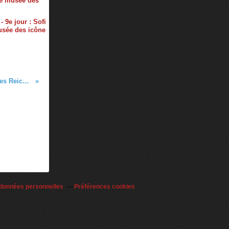
- 9e jour : Sofi
usée des icône
Leukerbad - Conférence Sherlock Holmes des Reichenbach Irregulars
 données personnelles
Préférences cookies