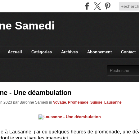
ne Samedi
Accueil
Catégories
Archives
Abonnement
Contact
ne - Une déambulation
uin 2023 par Baronne Samedi in
Voyage
,
Promenade
,
Suisse
,
Lausanne
e à Lausanne, j'ai eu quelques heures de promenade, une dé
dont je vous livre les images ici.