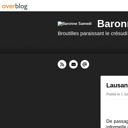
Baron
Broutilles paraissant le crésudi
Lausan
Publié le 1 J
De passag
informelle 