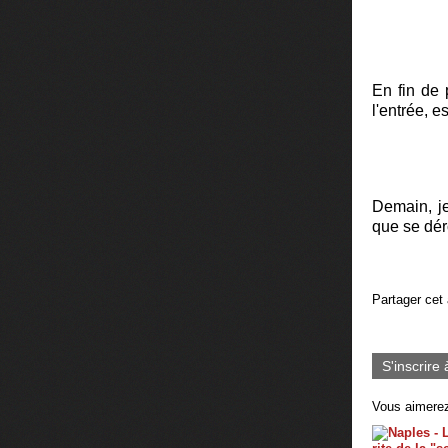
En fin de 
l'entrée, e
Demain, je
que se dér
Partager cet 
S'inscrire 
Vous aimerez