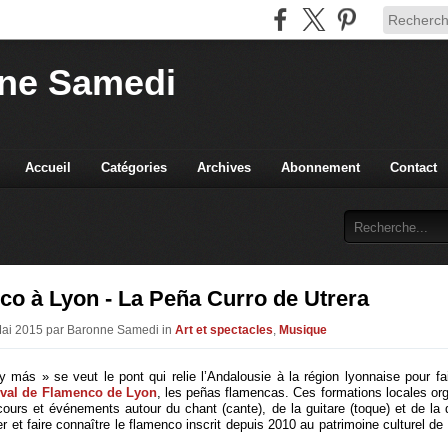
ne Samedi
Accueil
Catégories
Archives
Abonnement
Contact
o à Lyon - La Peña Curro de Utrera
Mai 2015 par Baronne Samedi in
Art et spectacles
,
Musique
 más » se veut le pont qui relie l’Andalousie à la région lyonnaise pour fai
ival de Flamenco de Lyon
, les peñas flamencas. Ces formations locales org
cours et événements autour du chant (cante), de la guitare (toque) et de la d
r et faire connaître le flamenco inscrit depuis 2010 au patrimoine culturel de