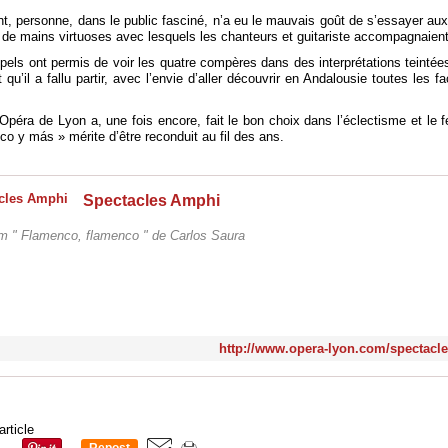
, personne, dans le public fasciné, n’a eu le mauvais goût de s’essayer au
de mains virtuoses avec lesquels les chanteurs et guitariste accompagnaient
ppels ont permis de voir les quatre compères dans des interprétations teintée
t qu’il a fallu partir, avec l’envie d’aller découvrir en Andalousie toutes les f
Opéra de Lyon a, une fois encore, fait le bon choix dans l’éclectisme et le 
o y más » mérite d’être reconduit au fil des ans.
Spectacles Amphi
ilm " Flamenco, flamenco " de Carlos Saura
http://www.opera-lyon.com/spectacl
article