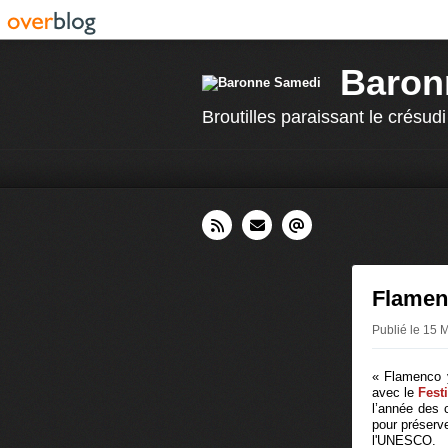
Baron
Broutilles paraissant le crésudi
Flamenc
Publié le 15 
« Flamenco y
avec le
Fest
l’année des 
pour préserve
l'UNESCO.