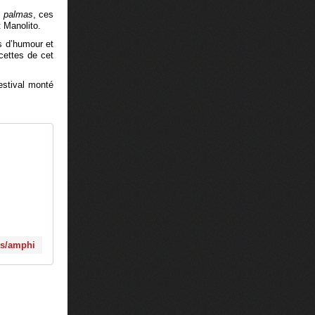
x
palmas
, ces
 Manolito.
s d’humour et
acettes de cet
festival monté
es/amphi