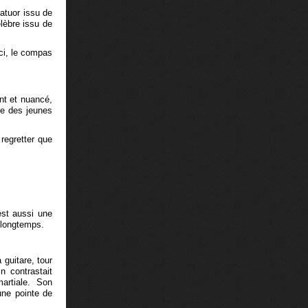
atuor issu de
lèbre issu de
ci, le compas
ant et nuancé,
ne des jeunes
regretter que
st aussi une
 longtemps.
 guitare, tour
 contrastait
artiale. Son
une pointe de