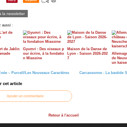
Repost
0
à la newsletter
 aussi :
rt de Jaklin
Gyumri : Des oiseaux p
Maison de la Danse de
menade
our écrire, à la fondatio
Lyon - Saison 2026-202
Allemagn
n Miassine
7
de Neusc
un kais
Enée – Purcell/Les Nouveaux Caractères
Carcassonne - La bastide S
cet article
Ajouter un commentaire
Retour à l'accueil