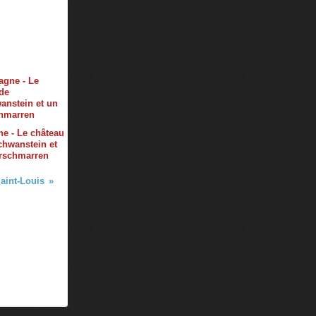
e - Le château
hwanstein et
erschmarren
aint-Louis