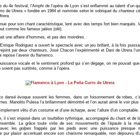
e du 4e festival, l’Amphi de l’opéra de Lyon s’est enflammé au talent d’un qu
rro de Utrera » fondée en 1984 et nommée selon le sobriquet du chanteur cé
Utrera.
nnue pour son chant caractéristique, lent avec des temps fort bien marqués. I
tout comme les fameux jaléos (olé).
tait une affaire d’hommes, et pas des moindres.
 Enrique Rodriguez a ouvert le spectacle avec un jeu brillant, à la fois puiss
 rejoint par deux chanteurs, José Chacon l’expérimenté et Dani de Utrera l’u
ui repose l’avenir du flamenco.
 puissance vocale et le sentiment profond qui s’en dégage, on ne pouvait que 
 soient pas surtitrés, comme à l’opéra.
nco dansé évoque souvent les femmes, dans un foisonnement de robes, c’e
es. Manolito Pulesa l’a brillamment démontré et l’on aurait aimé le voir plus
 simplement vêtu d’un costume et d’une écharpe, avec l’allure d’un comptable.
e, il s’est imposé dans un tourbillon rythmique, accompagné du chant et de la
ensemble. La grâce toute virile de ses mouvements de l’épaule à la main
t avec les
golpes
frappés par les pieds avec une puissance presque m
e pur plaisir accentuait encore son charisme remarquable, non dépourvu d'