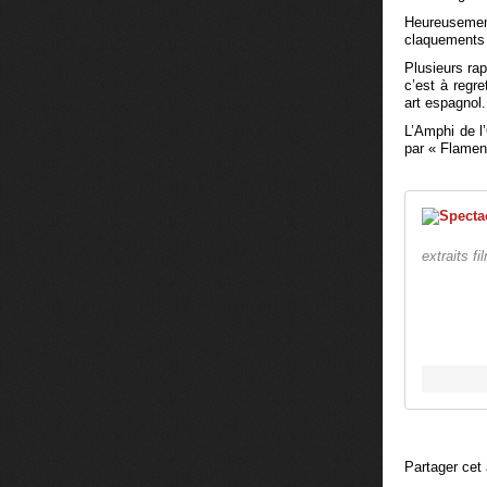
Heureusement
claquements 
Plusieurs ra
c’est à regre
art espagnol.
L’Amphi de l’
par « Flamenc
extraits f
Partager cet 