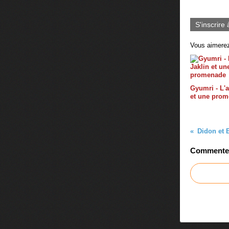
S'inscrire 
Vous aimerez
Gyumri - L'a
et une pro
Didon et 
Commenter 