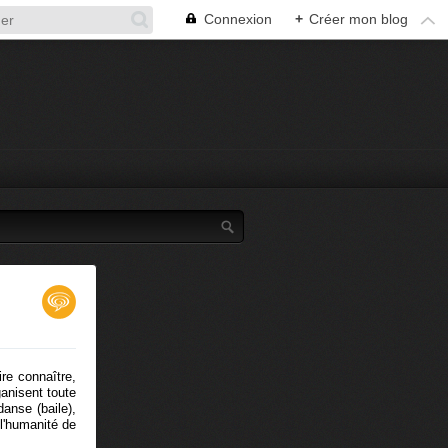
Connexion
+
Créer mon blog
re connaître,
anisent toute
anse (baile),
 l'humanité de