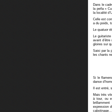
Dans le cadr
la peña « Cu
la localité d’
Celle est co
a du poids, 
Le quatuor é
Le guitariste
avant d’être
gloires sur q
Saisi par la
les chants ne
Si le flame
danse d’homm
Il est entré,
Mais très vit
à tour, ou 
brillammen
expression d
cabotinage...