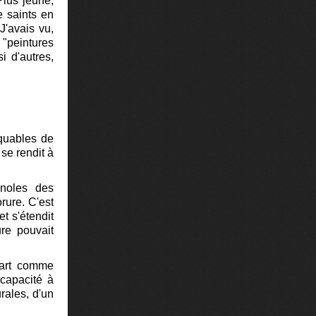
Plus jeune,
e saints en
J'avais vu,
 "peintures
i d'autres,
rquables de
se rendit à
gnoles des
orure. C'est
t s'étendit
re pouvait
l'art comme
capacité à
rales, d'un