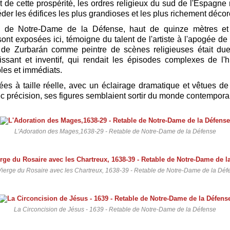
t de cette prospérité, les ordres religieux du sud de l'Espagne r
der les édifices les plus grandioses et les plus richement décor
e de Notre-Dame de la Défense, haut de quinze mètres et 
sont exposées ici, témoigne du talent de l'artiste à l'apogée de 
é de Zurbarán comme peintre de scènes religieuses était due
uissant et inventif, qui rendait les épisodes complexes de l'h
bles et immédiats.
es à taille réelle, avec un éclairage dramatique et vêtues d
ec précision, ses figures semblaient sortir du monde contempora
L'Adoration des Mages,1638-29 - Retable de Notre-Dame de la Défense
Vierge du Rosaire avec les Chartreux, 1638-39 - Retable de Notre-Dame de la Déf
La Circoncision de Jésus - 1639 - Retable de Notre-Dame de la Défense