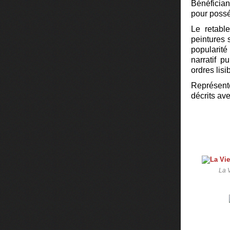
Bénéfician
pour possé
Le retabl
peintures 
popularit
narratif p
ordres lisi
Représenté
décrits av
La 