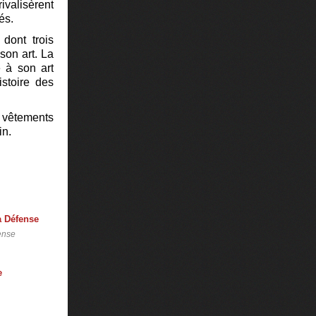
ivalisèrent
és.
dont trois
son art. La
 à son art
istoire des
e vêtements
in.
ense