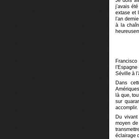
Je dois av
j'avais ét
extase et 
l'an dernier
à la chaîn
heureuse
Francisco 
l'Espagne 
Séville à 
Dans cett
Amériques, 
là que, to
sur quara
accomplir.
Du vivant 
moyen de 
transmettr
éclairage 