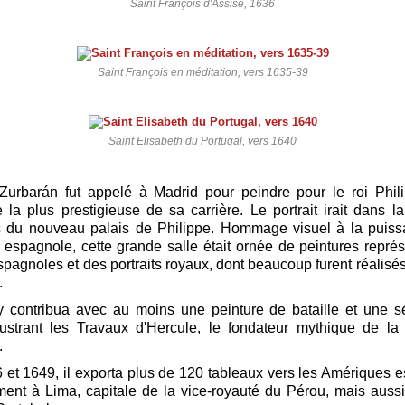
Saint François d'Assise, 1636
Saint François en méditation, vers 1635-39
Saint Elisabeth du Portugal, vers 1640
Zurbarán fut appelé à Madrid pour peindre pour le roi Phili
a plus prestigieuse de sa carrière. Le portrait irait dans l
du nouveau palais de Philippe. Hommage visuel à la puiss
espagnole, cette grande salle était ornée de peintures repré
espagnoles et des portraits royaux, dont beaucoup furent réalisé
.
 contribua avec au moins une peinture de bataille et une s
lustrant les Travaux d'Hercule, le fondateur mythique de la
.
 et 1649, il exporta plus de 120 tableaux vers les Amériques 
ment à Lima, capitale de la vice-royauté du Pérou, mais aus