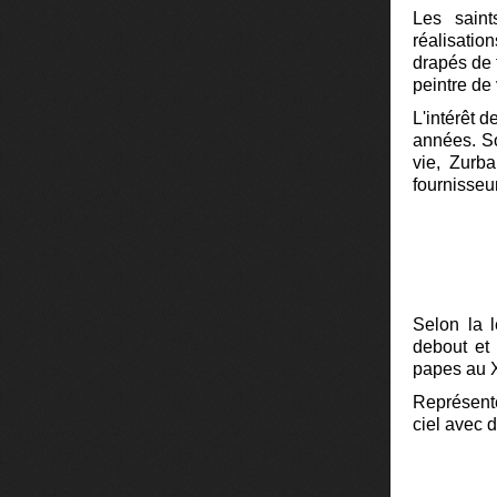
Les sain
réalisatio
drapés de 
peintre de 
L'intérêt 
années. So
vie, Zurb
fournisseu
Selon la 
debout et 
papes au X
Représenté
ciel avec 