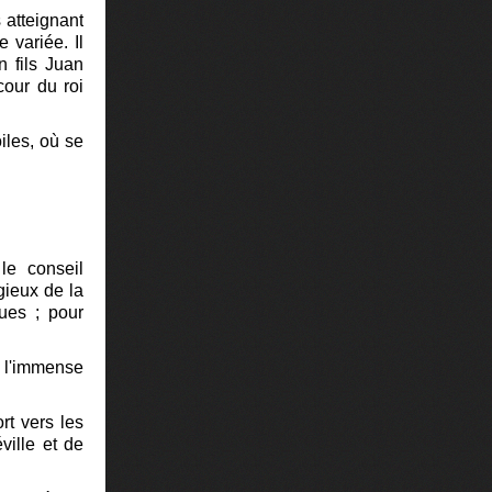
 atteignant
 variée. Il
n fils Juan
cour du roi
iles, où se
le conseil
gieux de la
ques ; pour
e l'immense
rt vers les
ville et de