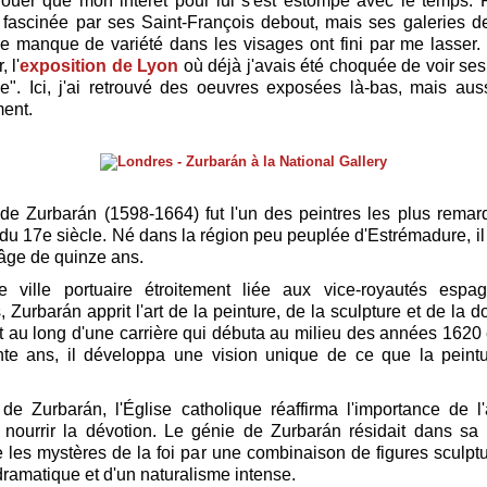
ouer que mon intérêt pour lui s'est estompé avec le temps. 
é fascinée par ses Saint-François debout, mais ses galeries d
le manque de variété dans les visages ont fini par me lasser. 
, l'
exposition de Lyon
où déjà j'avais été choquée de voir ses
e". Ici, j'ai retrouvé des oeuvres exposées là-bas, mais auss
ment.
de Zurbarán (1598-1664) fut l'un des peintres les plus rema
du 17e siècle. Né dans la région peu peuplée d'Estrémadure, il 
l'âge de quinze ans.
e ville portuaire étroitement liée aux vice-royautés espa
Zurbarán apprit l'art de la peinture, de la sculpture et de la d
ut au long d'une carrière qui débuta au milieu des années 1620 e
nte ans, il développa une vision unique de ce que la peintu
de Zurbarán, l'Église catholique réaffirma l'importance de 
nourrir la dévotion. Le génie de Zurbarán résidait dans sa 
e les mystères de la foi par une combinaison de figures sculptu
dramatique et d'un naturalisme intense.