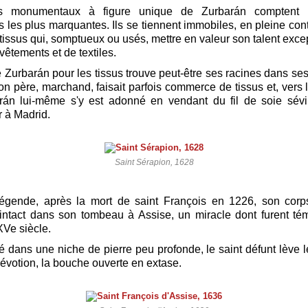
ts monumentaux à figure unique de Zurbarán comptent 
ns les plus marquantes. Ils se tiennent immobiles, en pleine con
tissus qui, somptueux ou usés, mettre en valeur son talent exce
vêtements et de textiles.
de Zurbarán pour les tissus trouve peut-être ses racines dans se
n père, marchand, faisait parfois commerce de tissus et, vers l
arán lui-même s'y est adonné en vendant du fil de soie sévi
r à Madrid.
Saint Sérapion, 1628
légende, après la mort de saint François en 1226, son cor
intact dans son tombeau à Assise, un miracle dont furent t
Ve siècle.
 dans une niche de pierre peu profonde, le saint défunt lève 
dévotion, la bouche ouverte en extase.