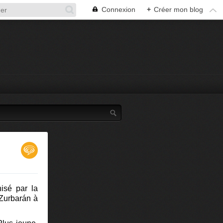
Connexion
+
Créer mon blog
isé par la
 Zurbarán à