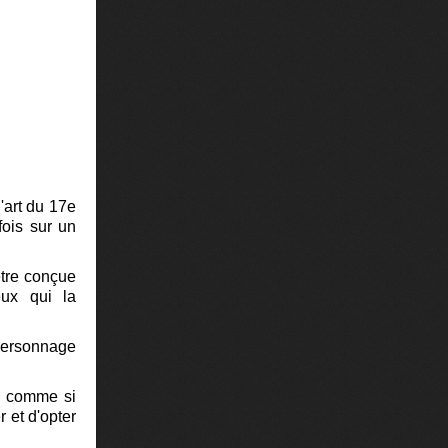
'art du 17e
fois sur un
 être conçue
eux qui la
 personnage
e, comme si
 et d'opter