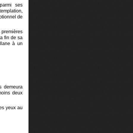
parmi ses
templation,
ptionnel de
s premières
a fin de sa
llane à un
ps demeura
émoins deux
les yeux au