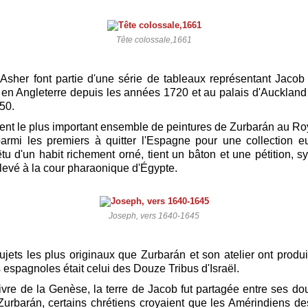
Tête colossale,1661
Asher font partie d'une série de tableaux représentant Jacob e
en Angleterre depuis les années 1720 et au palais d'Auckland
50.
tuent le plus important ensemble de peintures de Zurbarán au 
parmi les premiers à quitter l'Espagne pour une collection 
tu d'un habit richement orné, tient un bâton et une pétition, 
levé à la cour pharaonique d'Égypte.
Joseph, vers 1640-1645
ujets les plus originaux que Zurbarán et son atelier ont produi
espagnoles était celui des Douze Tribus d'Israël.
ivre de la Genèse, la terre de Jacob fut partagée entre ses dou
Zurbarán, certains chrétiens croyaient que les Amérindiens d