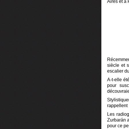
Aires et à 
Récemment 
siècle et 
escalier du
A-t-elle ét
pour susc
découvraie
Stylistiqu
rappellent 
Les radiog
Zurbarán a
pour ce pe