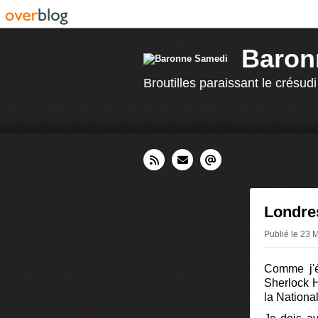
Baron
Broutilles paraissant le crésudi
Londres
Publié le 23 
Comme j'é
Sherlock H
la Nationa