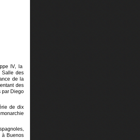
ppe IV, la
a Salle des
ance de la
sentant des
s par Diego
érie de dix
 monarchie
espagnoles,
si à Buenos