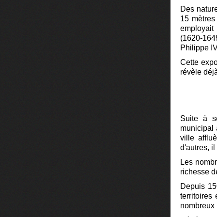
Des nature
15 mètres 
employait 
(1620-1649
Philippe IV
Cette expo
révèle déjà
Suite à s
municipal 
ville affl
d'autres, i
Les nombre
richesse de
Depuis 150
territoire
nombreux m