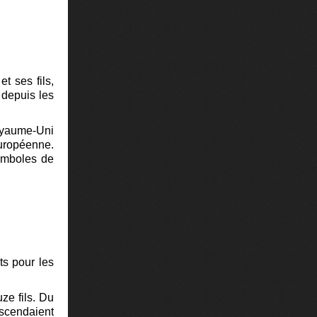
t ses fils,
 depuis les
Royaume-Uni
européenne.
symboles de
ts pour les
ze fils. Du
escendaient