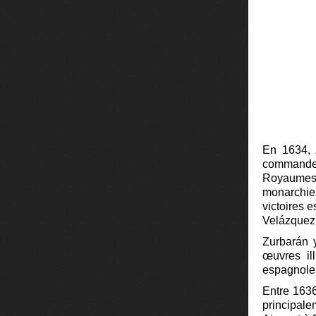
En 1634, 
commande l
Royaumes 
monarchie 
victoires 
Velázquez
Zurbarán y
œuvres il
espagnole
Entre 1636
principale