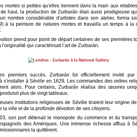
s mortes si petites qu'elles tiennent dans la main aux retables
de haut, la production de Zurbarán était aussi prodigieuse que
un nombre considérable d'artistes dans son atelier, forma so
) à la peinture de natures mortes et travailla un temps à la 
.
sition prend pour point de départ certaines de ses premières to
 l'originalité qui caractérisait l'art de Zurbarán.
es premiers succès, Zurbarán fut officiellement invité par 
à s'installer à Séville en 1629. Les commandes des ordres reli
uèrent alors. Pour certains, Zurbarán réalisa des œuvres uni
l produisit plus de vingt tableaux.
uses institutions religieuses de Séville tiraient leur origine d
 la ville et de la profonde dévotion de ses citoyens.
3, son port détenait le monopole du commerce et du transpo
s espagnols des Amériques. Une immense richesse afflua à Sé
issionnaires la quittèrent.