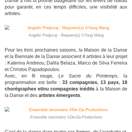
Danse a mis la priorité budgétaire sur les levers de rideau
pour garantir, en ces temps difficiles, une visibilité aux
artistes.
Angelin Preljocaj - Requiem(s) ©Yang Wang
Pour les trois prochaines saisons, la Maison de la Danse
et la Biennale de la Danse associent 4 artistes à leur projet
: Katerina Andreou, Dalila Belaza, Marco de Silva Ferreira
et Christos Papadopoulos.
Avec, en fil rouge,
Le Sacre du Printemps,
la
programmation est belle :
33 compagnies, 13 pays, 18
chorégraphes et/ou compagnies
inédits
à la Maison de
la Danse et des
artistes émergents
.
Ensemble tanzmainz ©De-Da Productions
C'est de la danse dans toutes ses formes, de l'acrobatie et,