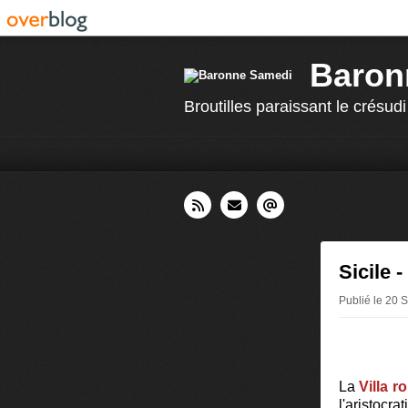
Baron
Broutilles paraissant le crésudi
Sicile 
Publié le 20
La
Villa 
l'aristocr