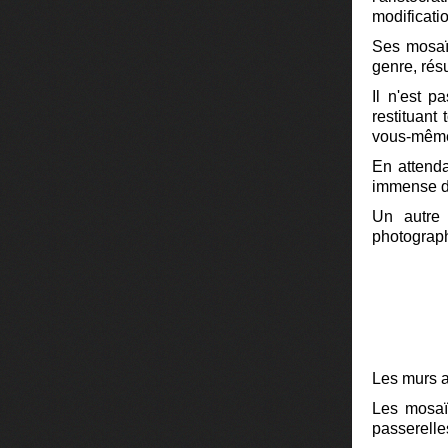
modificatio
Ses mosaï
genre, rés
Il n'est p
restituant
vous-mêm
En attenda
immense de
Un autre 
photograph
Les murs a
Les mosaï
passerelle