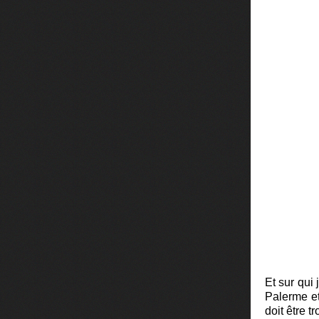
Et sur qui
Palerme et
doit être t