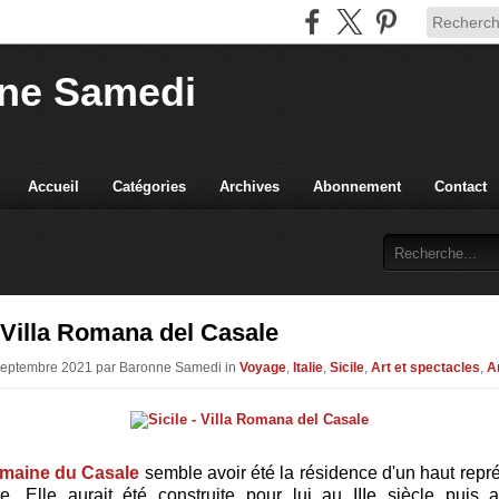
ne Samedi
Accueil
Catégories
Archives
Abonnement
Contact
- Villa Romana del Casale
 Septembre 2021 par Baronne Samedi in
Voyage
,
Italie
,
Sicile
,
Art et spectacles
,
A
romaine du Casale
semble avoir été la résidence d'un haut repr
atie. Elle aurait été construite pour lui au IIIe siècle puis