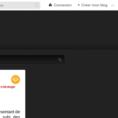
Connexion
+
Créer mon blog
rchéologie
ésentant de
 a subi des