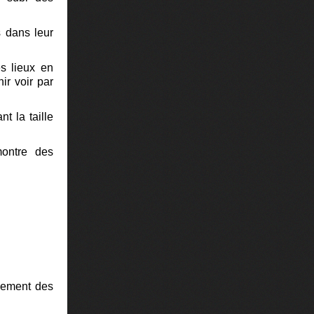
 dans leur
es lieux en
ir voir par
t la taille
montre des
nement des