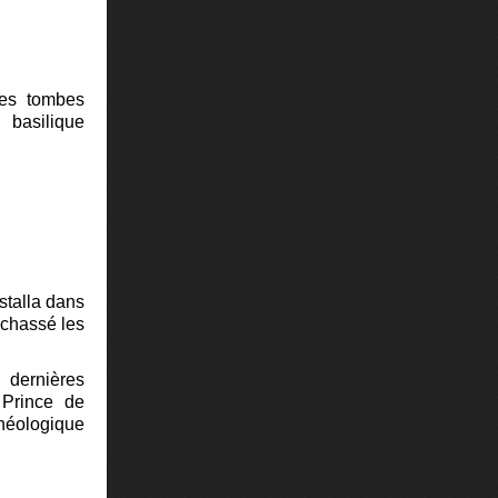
les tombes
 basilique
nstalla dans
 chassé les
s dernières
 Prince de
chéologique