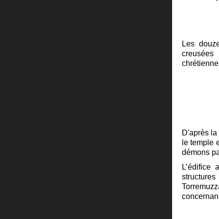
Les douze
creusées 
chrétienne,
D'après la 
le temple 
démons paï
L’édifice 
structure
Torremuzza
concernant