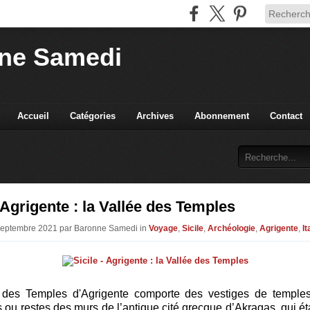
ne Samedi
Accueil
Catégories
Archives
Abonnement
Contact
- Agrigente : la Vallée des Temples
 Septembre 2021 par Baronne Samedi in
Voyage
,
Sicile
,
Archéologie
,
Agrigente
,
It
 des Temples d'Agrigente comporte des vestiges de temples
 ou restes des murs de l’antique cité grecque d’Akragas,
qui ét