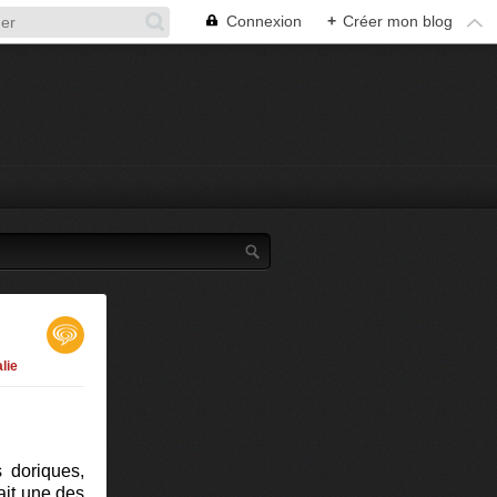
Connexion
+
Créer mon blog
alie
 doriques,
ait une des