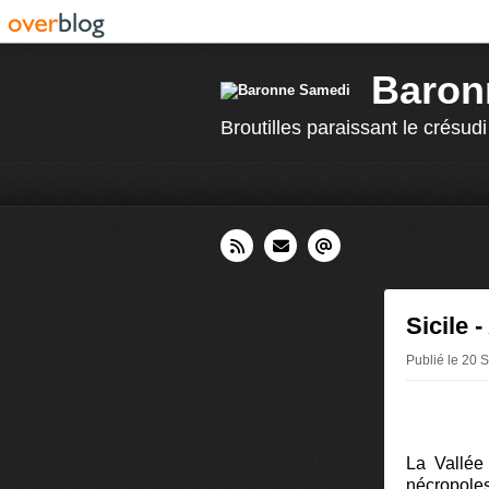
Baron
Broutilles paraissant le crésudi
Sicile 
Publié le 20
La Vallée
nécropoles