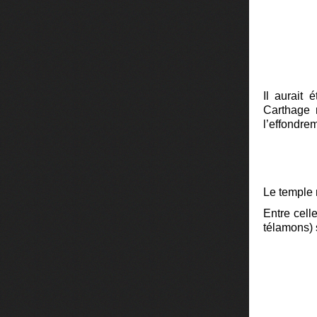
Il aurait 
Carthage 
l’effondre
Le temple 
Entre cell
télamons) 