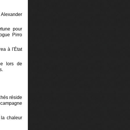
r Alexander
ortune pour
logue Pirro
ea à l'État
ue lors de
s.
rchés réside
la campagne
 la chaleur