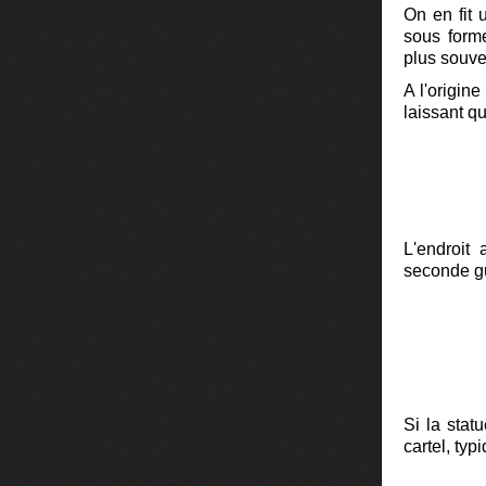
On en fit
sous forme
plus souve
A l'origin
laissant q
L'endroit
seconde g
Si la stat
cartel, typ