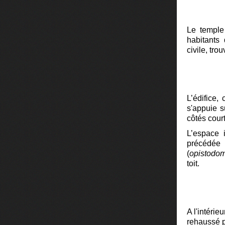
Le temple
habitants 
civile, tro
L’édifice, 
s'appuie s
côtés court
L’espace i
précédée p
(
opistodo
toit.
A l'intérie
rehaussé 