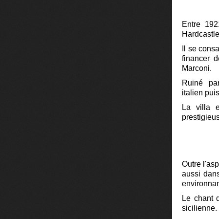
Entre 1921
Hardcastle
Il se cons
financer d
Marconi.
Ruiné par 
italien pui
La villa 
prestigieu
Outre l'asp
aussi dans
environnan
Le chant d
sicilienne.