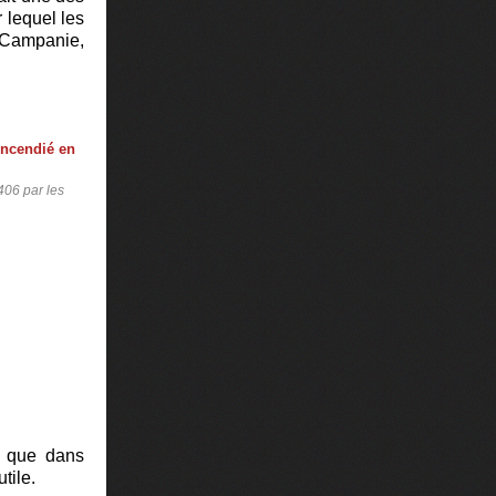
 lequel les
 Campanie,
406 par les
t que dans
utile.