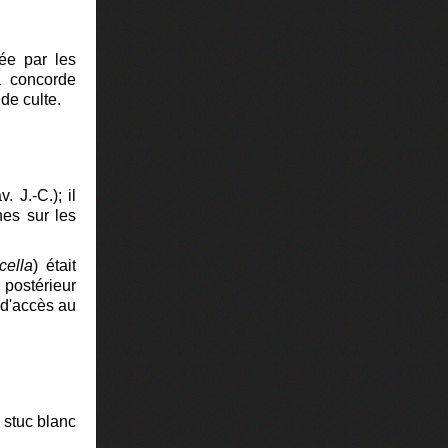
ée par les
la concorde
 de culte.
. J.-C.); il
nes sur les
cella
) était
 postérieur
s d'accès au
e stuc blanc