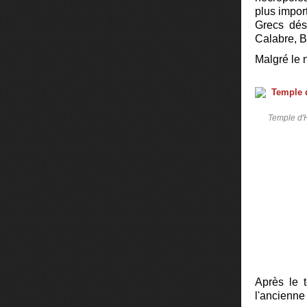
plus impor
Grecs dés
Calabre, Ba
Malgré le n
Temple d'H
Après le 
l'ancienne