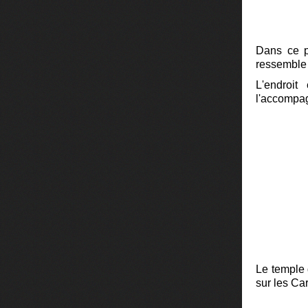
Dans ce pe
ressemble 
L'endroi
l'accompa
Le temple 
sur les Car