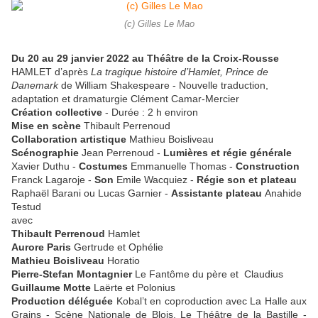
(c) Gilles Le Mao
Du 20 au 29 janvier 2022 au Théâtre de la Croix-Rousse
HAMLET d’après
La tragique histoire d’Hamlet, Prince de
Danemark
de William Shakespeare - Nouvelle traduction,
adaptation et dramaturgie Clément Camar-Mercier
Création collective
- Durée : 2 h environ
Mise en scène
Thibault Perrenoud
Collaboration artistique
Mathieu Boisliveau
Scénographie
Jean Perrenoud -
Lumières et régie générale
Xavier Duthu -
Costumes
Emmanuelle Thomas -
Construction
Franck Lagaroje -
Son
Emile Wacquiez -
Régie son et plateau
Raphaël Barani ou Lucas Garnier -
Assistante plateau
Anahide
Testud
avec
Thibault Perrenoud
Hamlet
Aurore Paris
Gertrude et Ophélie
Mathieu Boisliveau
Horatio
Pierre-Stefan Montagnier
Le Fantôme du père et Claudius
Guillaume Motte
Laërte et Polonius
Production déléguée
Kobal’t en coproduction avec La Halle aux
Grains - Scène Nationale de Blois, Le Théâtre de la Bastille -