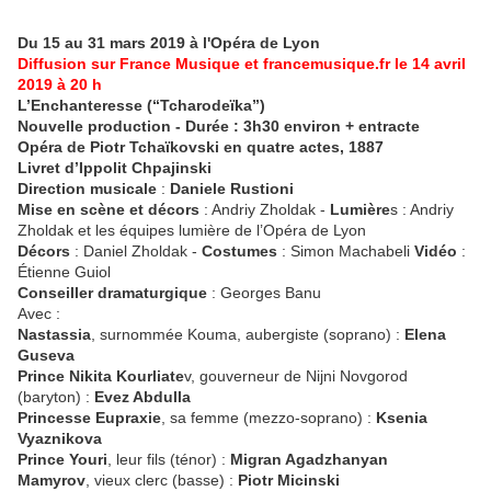
Du 15 au 31 mars 2019 à l'Opéra de Lyon
Diffusion sur France Musique et francemusique.fr le 14 avril
2019 à 20 h
L’Enchanteresse (“Tcharodeïka”)
Nouvelle production - Durée : 3h30 environ + entracte
Opéra de Piotr Tchaïkovski en quatre actes, 1887
Livret d’Ippolit Chpajinski
Direction musicale
:
Daniele Rustioni
Mise en scène et décors
: Andriy Zholdak -
Lumière
s : Andriy
Zholdak et les équipes lumière de l’Opéra de Lyon
Décors
: Daniel Zholdak -
Costumes
: Simon Machabeli
Vidéo
:
Étienne Guiol
Conseiller dramaturgique
: Georges Banu
Avec :
Nastassia
, surnommée Kouma, aubergiste (soprano) :
Elena
Guseva
Prince Nikita Kourliate
v, gouverneur de Nijni Novgorod
(baryton) :
Evez Abdulla
Princesse Eupraxie
, sa femme (mezzo-soprano) :
Ksenia
Vyaznikova
Prince Youri
, leur fils (ténor) :
Migran Agadzhanyan
Mamyrov
, vieux clerc (basse) :
Piotr Micinski