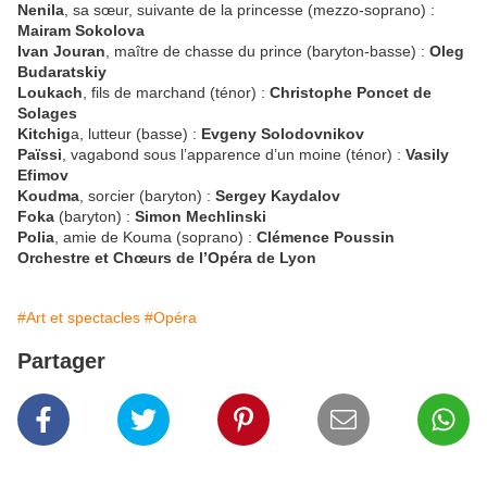
Nenila
, sa sœur, suivante de la princesse (mezzo-soprano) :
Mairam Sokolova
Ivan Jouran
, maître de chasse du prince (baryton-basse) :
Oleg
Budaratskiy
Loukach
, fils de marchand (ténor) :
Christophe Poncet de
Solages
Kitchig
a, lutteur (basse) :
Evgeny Solodovnikov
Païssi
, vagabond sous l’apparence d’un moine (ténor) :
Vasily
Efimov
Koudma
, sorcier (baryton) :
Sergey Kaydalov
Foka
(baryton) :
Simon Mechlinski
Polia
, amie de Kouma (soprano) :
Clémence Poussin
Orchestre et Chœurs de l’Opéra de Lyon
#Art et spectacles
#Opéra
Partager