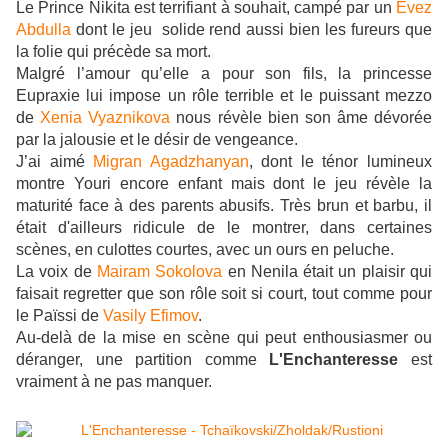
Le Prince Nikita est terrifiant à souhait, campé par un
Evez
Abdulla
dont le jeu solide rend aussi bien les fureurs que
la folie qui précède sa mort.
Malgré l’amour qu’elle a pour son fils, la princesse
Eupraxie lui impose un rôle terrible et le puissant mezzo
de
Xenia Vyaznikova
nous révèle bien son âme dévorée
par la jalousie et le désir de vengeance.
J’ai aimé
Migran Agadzhanyan
, dont le ténor lumineux
montre Youri encore enfant mais dont le jeu révèle la
maturité face à des parents abusifs. Très brun et barbu, il
était d'ailleurs ridicule de le montrer, dans certaines
scènes, en culottes courtes, avec un ours en peluche.
La voix de
Mairam Sokolova
en Nenila était un plaisir qui
faisait regretter que son rôle soit si court, tout comme pour
le Païssi de
Vasily Efimov
.
Au-delà de la mise en scène qui peut enthousiasmer ou
déranger, une partition comme
L'Enchanteresse
est
vraiment à ne pas manquer.