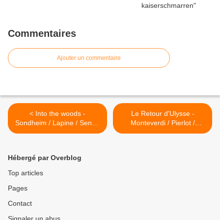
Commentaires
Ajouter un commentaire
< Into the woods -
Le Retour d'Ulysse -
Sondheim / Lapine / Sené /
Monteverdi / Pierlot /
Bénézech
Kentridge / Handspring
Puppet Company >
Hébergé par Overblog
Top articles
Pages
Contact
Signaler un abus