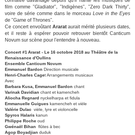
connaître davantage depuis qu'il hante les musiques de
film comme "Gladiator", "Indigènes", "Zero Dark Thirty",
voire de série comme dans le morceau
Love in the Eyes
de "Game of Thrones".
Ce concert envoûtant
Ararat
aurait mérité plusieurs dates,
et il reste à espérer pouvoir retrouver bientôt Canticum
Novum sur scène pour l'entendre à nouveau.
Concert #1 Ararat - Le 16 octobre 2018 au Théâtre de la
Renaissance d'Oullins
Ensemble Canticum Novum
Emmanuel Bardon
Direction musicale
Henri-Charles Cage
t Arrangements musicaux
Avec
Barbara Kusa, Emmanuel Bardon
chant
Varinak Davidian
chant et kamencheh
Aliocha Regnard
nyckelharpa et fidula
Emmanuelle Guigues
kamencheh et vièle
Valérie Dulac
vièle, lyre et violoncelle
Spyros Halaris
kanun
Philippe Roche
oud
Gwénaël Bihan
flûtes à bec
Agop Boyadjian
duduk