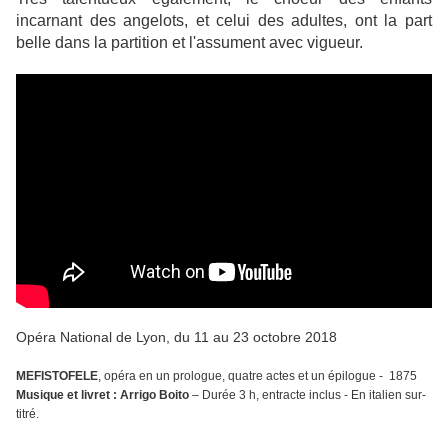
incarnant des angelots, et celui des adultes, ont la part
belle dans la partition et l'assument avec vigueur.
Opéra National de Lyon, du 11 au 23 octobre 2018
MEFISTOFELE
, opéra en un prologue, quatre actes et un épilogue - 1875
Musique et livret : Arrigo Boito
– Durée 3 h, entracte inclus - En italien sur-
titré.