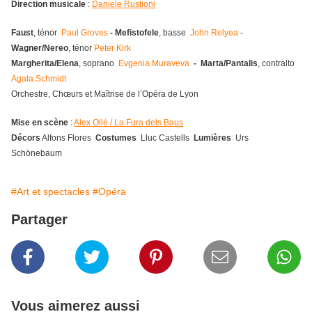
Direction musicale
:
Daniele Rustioni
Faust
, ténor
Paul Groves
- Mefistofele
, basse
John Relyea
-
Wagner/Nereo
, ténor
Peter Kirk
Margherita/Elena
, soprano
Evgenia Muraveva
- Marta/Pantalis
, contralto
Agata Schmidt
Orchestre, Chœurs et Maîtrise de l’Opéra de Lyon
Mise en scène
:
Alex Ollé / La Fura dels Baus
Décors
Alfons Flores
Costumes
Lluc Castells
Lumières
Urs
Schönebaum
#Art et spectacles
#Opéra
Partager
Vous aimerez aussi