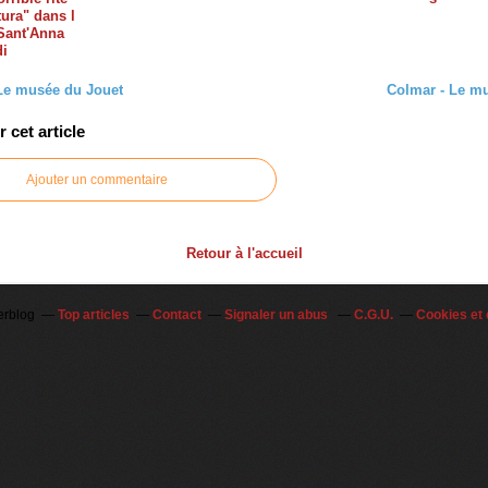
tura" dans l
 Sant'Anna
di
Le musée du Jouet
Colmar - Le m
cet article
Ajouter un commentaire
Retour à l'accueil
erblog
Top articles
Contact
Signaler un abus
C.G.U.
Cookies et