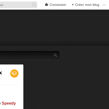
Connexion
+
Créer mon blog
x
e
Speedy