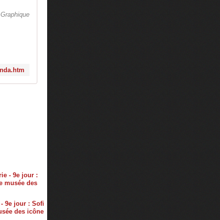
 Graphique
enda.htm
- 9e jour : Sofi
usée des icône