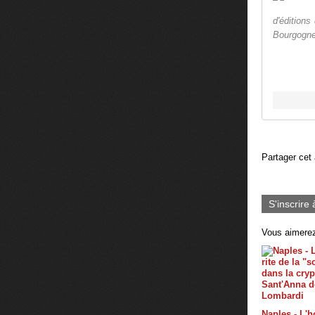
d'édition
Bourgogne
Partager cet 
S'inscrire 
Vous aimerez
Naples - L'ho