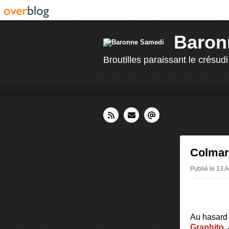
Baron
Broutilles paraissant le crésudi
Colmar 
Publié le 13 
Au hasard 
Graphito
,