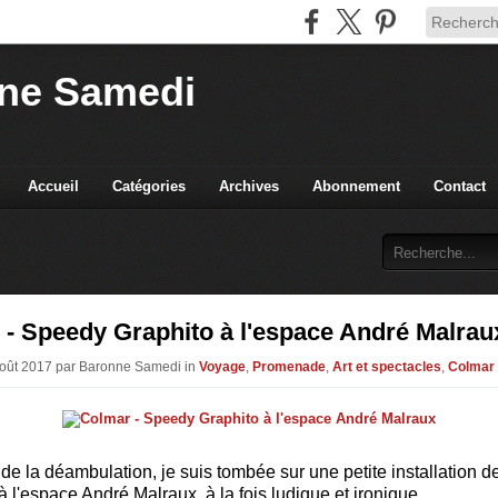
ne Samedi
Accueil
Catégories
Archives
Abonnement
Contact
- Speedy Graphito à l'espace André Malrau
Août 2017 par Baronne Samedi in
Voyage
,
Promenade
,
Art et spectacles
,
Colmar
de la déambulation, je suis tombée sur une petite installation d
 à l'espace André Malraux, à la fois ludique et ironique.