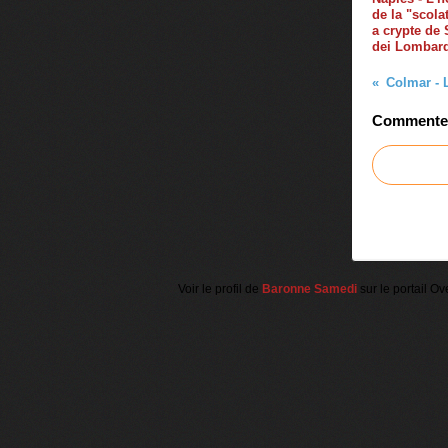
de la "scola
a crypte de
dei Lombar
Colmar - 
Commenter 
Voir le profil de
Baronne Samedi
sur le portail Ov