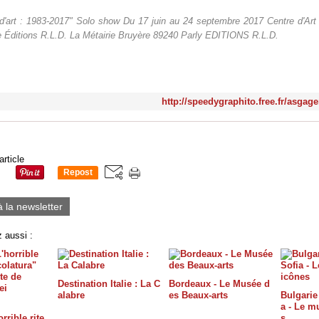
s d'art : 1983-2017" Solo show Du 17 juin au 24 septembre 2017 Centre d'Art
 Éditions R.L.D. La Métairie Bruyère 89240 Parly EDITIONS R.L.D.
http://speedygraphito.free.fr/asgag
article
Repost
0
à la newsletter
 aussi :
Destination Italie : La C
Bordeaux - Le Musée d
alabre
es Beaux-arts
Bulgarie 
a - Le m
rrible rite
s