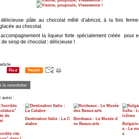
délicieuse pâte au chocolat mêlé d'abricot, à la fois ferme
glacée au chocolat.
 accompagnement la liqueur forte spécialement créée pour e
t de sirop de chocolat : délicieuse !
article
Repost
0
à la newsletter
 aussi :
Destination Italie : La C
Bordeaux - Le Musée d
alabre
es Beaux-arts
Bulgarie 
a - Le m
rrible rite
s
tura" dans l