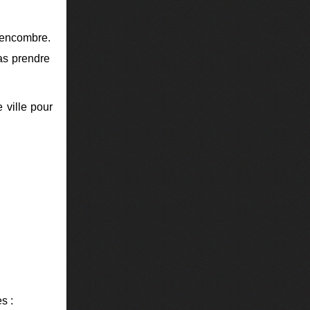
 encombre.
pas prendre
 ville pour
s :