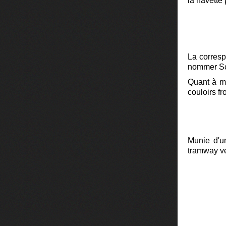
la navette 
La corresp
nommer Sch
Quant à ma
couloirs f
Munie d'un
tramway ve