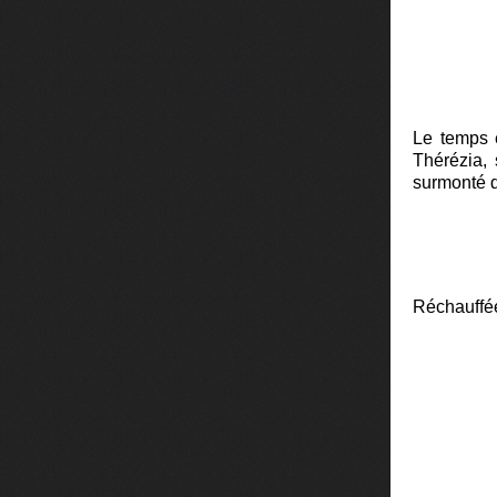
Le temps é
Thérézia,
surmonté d
Réchauffée,