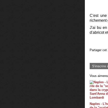
C'est une 
richement 
J'ai bu en
d'abricot e
Partager cet 
S'inscrire 
Vous aimerez
Naples - L'ho
de la "scola