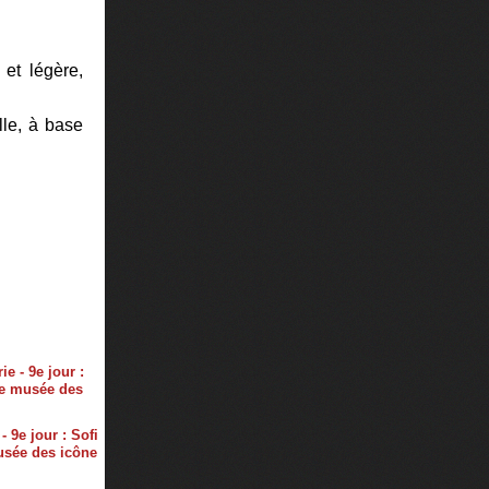
 et légère,
lle, à base
- 9e jour : Sofi
usée des icône