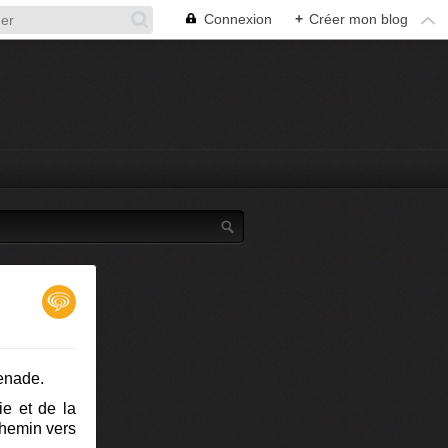
Connexion
+
Créer mon blog
menade.
ie et de la
 chemin vers