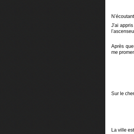
N'écoutan
J'ai appri
l'ascenseur
Après quel
me promene
Sur le chem
La ville es