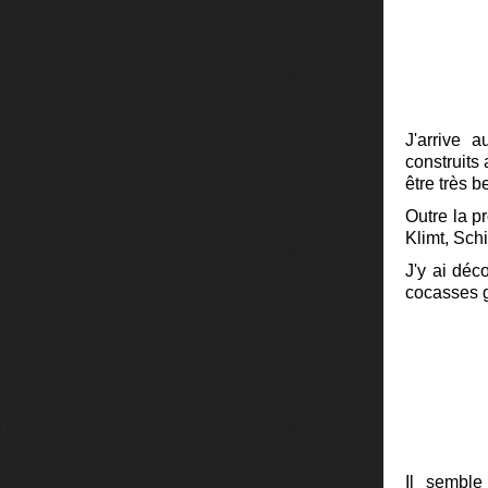
J'arrive
construits 
être très b
Outre la p
Klimt, Sch
J'y ai déc
cocasses 
Il semble