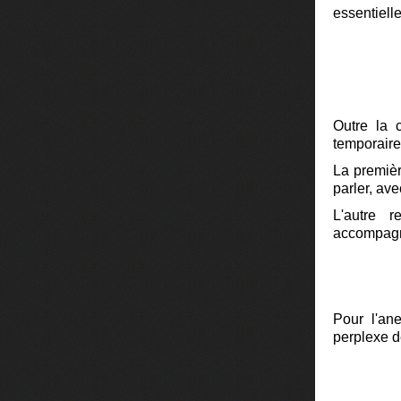
essentielle.
Outre la 
temporaire
La premièr
parler, av
L'autre 
accompagné
Pour l'an
perplexe d