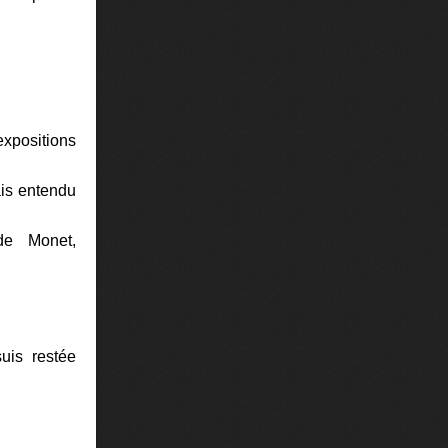
xpositions
ais entendu
de Monet,
uis restée