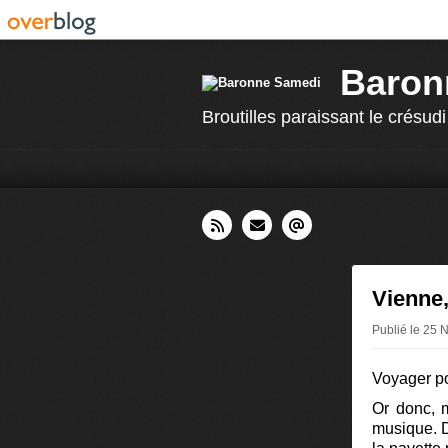
Baron
Broutilles paraissant le crésudi
Vienne,
Publié le 25
Voyager po
Or donc, m
musique. D'