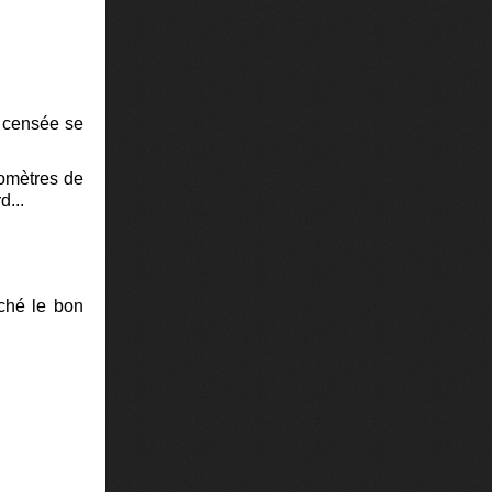
l censée se
lomètres de
d...
rché le bon