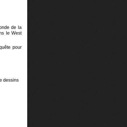
monde de la
ans le West
nquête pour
de dessins