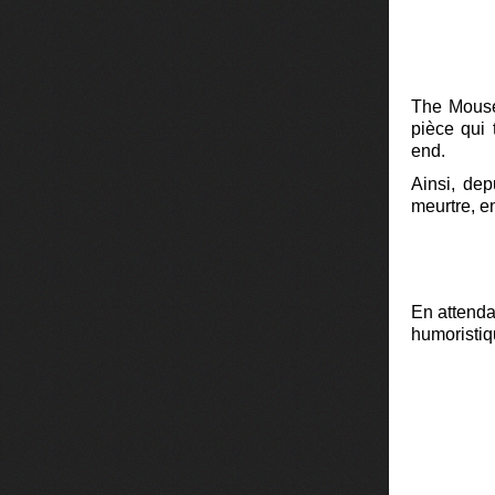
The Mouset
pièce qui 
end.
Ainsi, dep
meurtre, en
En attendan
humoristiq