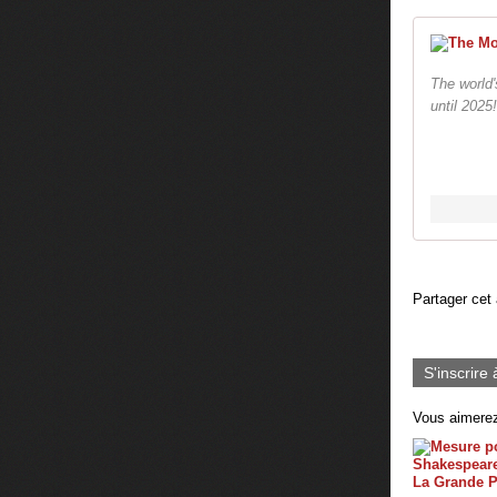
The world
until 2025
Partager cet 
S'inscrire 
Vous aimerez