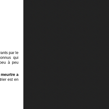
ants par le
nconnus qui
e peu à peu
n meurtre a
ier est en