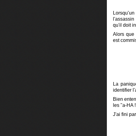
Lorsqu’un 
l'assassin
qu'il doit 
Alors que
est commis
La panique
identifier l
Bien entend
les "a-HA 
J'ai fini p