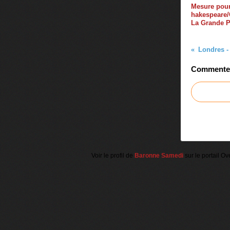
Mesure pour
hakespeare
La Grande 
Londres -
Commenter 
Voir le profil de
Baronne Samedi
sur le portail Ov