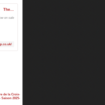
The Mousetrap Official Site - The world's longest running play in the West End.
ow on sale
ap.co.uk/