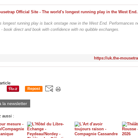
's longest running play is back onstage now in the West End. Performances n
! - book direct and book with confidence with no quibble exchanges.
https://uk.the-mousetr
article
Repost
0
à la newsletter
 aussi :