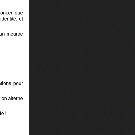
nnoncer que
dentité, et
 un meurtre
ations pour
t on alterne
le !