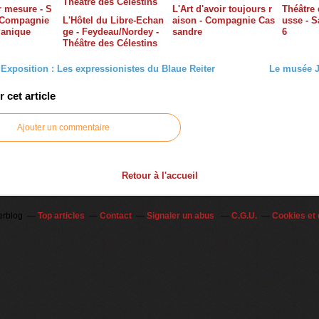
 mesure - S
L'Art d'avoir toujours r
Théâtre 
/Compagnie
L'Hôtel du Libre-Echan
aison - Compagnie Cas
usse - S
Panique
ge - Feydeau/Nordey -
sandre
6
Théâtre des Célestins
 Exposition : Les expressionistes du Blaue Reiter
Le musée J
cet article
Ajouter un commentaire
Retour à l'accueil
erblog
Top articles
Contact
Signaler un abus
C.G.U.
Cookies et