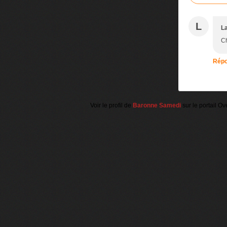
L
La
Ch
Répo
Voir le profil de
Baronne Samedi
sur le portail Ov