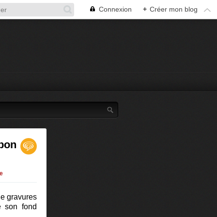
Connexion
+
Créer mon blog
 bon
e
de gravures
e son fond