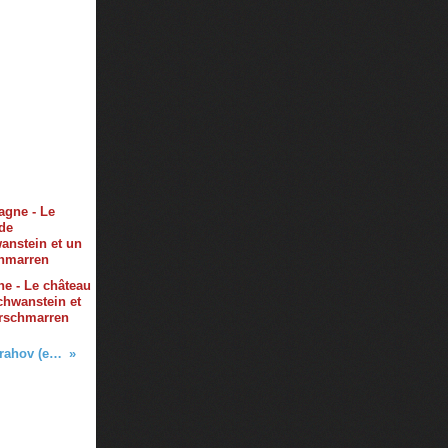
e - Le château
hwanstein et
erschmarren
Prague - 1e jour : Le monastère de Strahov (et une bière)