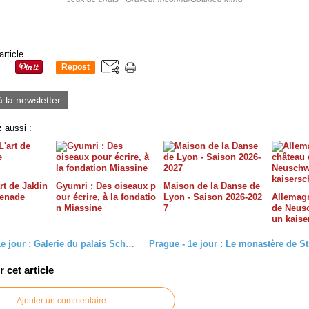
article
Repost
0
à la newsletter
 aussi :
rt de Jaklin
Gyumri : Des oiseaux p
Maison de la Danse de
menade
our écrire, à la fondatio
Lyon - Saison 2026-202
Allemagn
n Miassine
7
de Neusc
un kais
Prague - 1e jour : Galerie du palais Schwarzenberg
cet article
Ajouter un commentaire