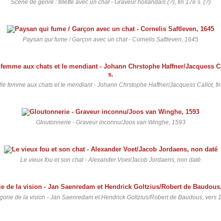
Scène de genre : fillette avec un chat - Graveur hollandais (?), fin 17e s. (?)
Paysan qui fume / Garçon avec un chat - Cornelis Saftleven, 1645
ille femme aux chats et le mendiant - Johann Chrstophe Haffner/Jacquess Callot, fin
Gloutonnerie - Graveur inconnu/Joos van Winghe, 1593
Le vieux fou et son chat - Alexander Voet/Jacob Jordaens, non daté
égorie de la vision - Jan Saenredam et Hendrick Goltzius/Robert de Baudous, vers 