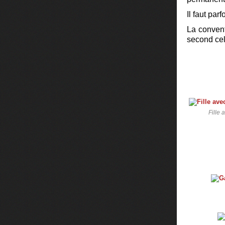
Il faut par
La convent
second celu
Fille