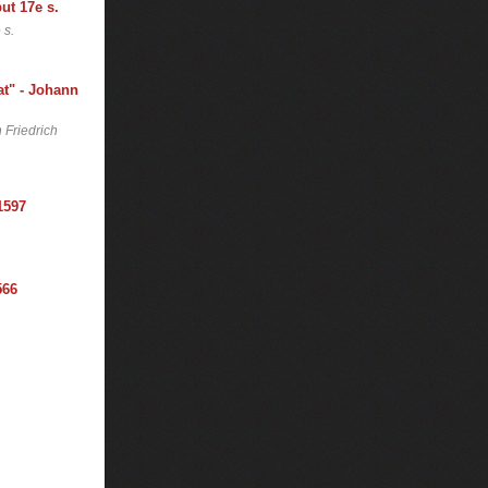
 s.
 Friedrich