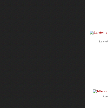
La vie
All