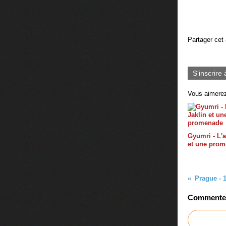
Partager cet 
S'inscrire 
Vous aimerez
Gyumri - L'a
et une pro
Commenter 