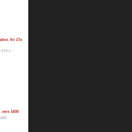
 17e s.
1600