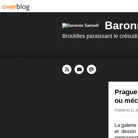
Baron
Broutilles paraissant le crésudi
Prague 
ou méc
Publié le 11 
La galerie
et dessin
permanent