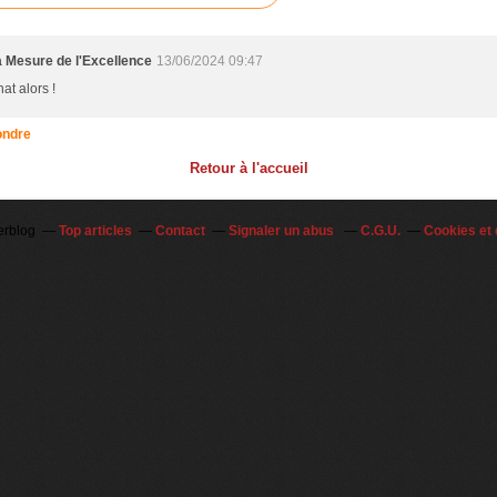
 Mesure de l'Excellence
13/06/2024 09:47
at alors !
ndre
Retour à l'accueil
erblog
Top articles
Contact
Signaler un abus
C.G.U.
Cookies et