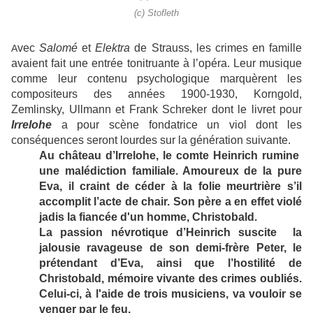
(c) Stofleth
vec
Salomé
et
Elektra
de Strauss, les crimes en famille
A
avaient fait une entrée tonitruante à l’opéra. Leur musique
comme leur contenu psychologique marquèrent les
compositeurs des années 1900-1930, Korngold,
Zemlinsky, Ullmann et Frank Schreker dont le livret pour
Irrelohe
a pour scène fondatrice un viol dont les
conséquences seront lourdes sur la génération suivante.
Au château d’Irrelohe, le comte Heinrich rumine
une malédiction familiale. Amoureux de la pure
Eva, il craint de céder à la folie meurtrière s’il
accomplit l’acte de chair. Son père a en effet violé
jadis la fiancée d'un homme, Christobald.
La passion névrotique d’Heinrich suscite la
jalousie ravageuse de son demi-frère Peter, le
prétendant d’Eva, ainsi que l’hostilité de
Christobald, mémoire vivante des crimes oubliés.
Celui-ci, à l'aide de trois musiciens, va vouloir se
venger par le feu.