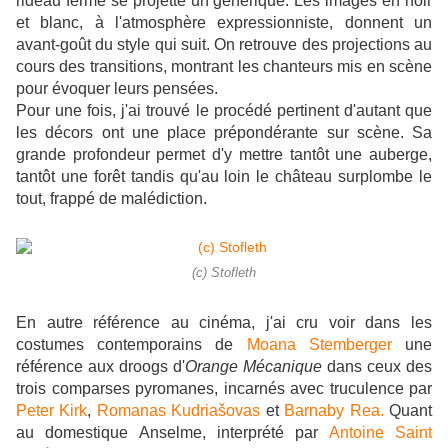
rideau fermé se projette un générique. Les images en noir
et blanc, à l'atmosphère expressionniste, donnent un
avant-goût du style qui suit. On retrouve des projections au
cours des transitions, montrant les chanteurs mis en scène
pour évoquer leurs pensées.
Pour une fois, j'ai trouvé le procédé pertinent d'autant que
les décors ont une place prépondérante sur scène. Sa
grande profondeur permet d'y mettre tantôt une auberge,
tantôt une forêt tandis qu'au loin le château surplombe le
tout, frappé de malédiction.
(c) Stofleth
En autre référence au cinéma, j'ai cru voir dans les
costumes contemporains de
Moana Stemberger
une
référence aux droogs d'
Orange Mécanique
dans ceux des
trois comparses pyromanes, incarnés avec truculence par
Peter Kirk
,
Romanas Kudriašovas
et
Barnaby Rea.
Quant
au domestique Anselme, interprété par
Antoine Saint