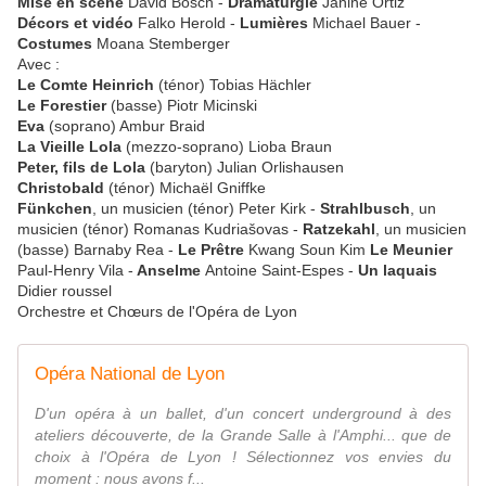
Mise en scène
David Bösch -
Dramaturgie
Janine Ortiz
Décors et vidéo
Falko Herold -
Lumières
Michael Bauer -
Costumes
Moana Stemberger
Avec :
Le Comte Heinrich
(ténor) Tobias Hächler
Le Forestier
(basse) Piotr Micinski
Eva
(soprano) Ambur Braid
La Vieille Lola
(mezzo-soprano) Lioba Braun
Peter, fils de Lola
(baryton) Julian Orlishausen
Christobald
(ténor) Michaël Gniffke
Fünkchen
, un musicien (ténor) Peter Kirk -
Strahlbusch
, un
musicien (ténor) Romanas Kudriašovas -
Ratzekahl
, un musicien
(basse) Barnaby Rea -
Le Prêtre
Kwang Soun Kim
Le Meunier
Paul-Henry Vila -
Anselme
Antoine Saint-Espes -
Un laquais
Didier roussel
Orchestre et Chœurs de l'Opéra de Lyon
Opéra National de Lyon
D'un opéra à un ballet, d'un concert underground à des
ateliers découverte, de la Grande Salle à l'Amphi... que de
choix à l'Opéra de Lyon ! Sélectionnez vos envies du
moment : nous avons f...