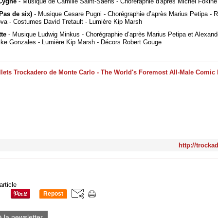
Cygne
- Musique de Camille Saint-Saens - Choréraphie d'après Michel Fokin
Pas de six)
- Musique Cesare Pugni - Chorégraphie d’après Marius Petipa - 
va - Costumes David Tretault - Lumière Kip Marsh
tte
- Musique Ludwig Minkus - Chorégraphie d’après Marius Petipa et Alexand
ke Gonzales - Lumière Kip Marsh - Décors Robert Gouge
http://trocka
article
Repost
0
à la newsletter