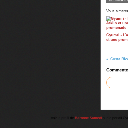
Vous aimerez
Gyumri - L'a
et une pro
Costa Rica
Commenter 
Voir le profil de
Baronne Samedi
sur le portail Ov