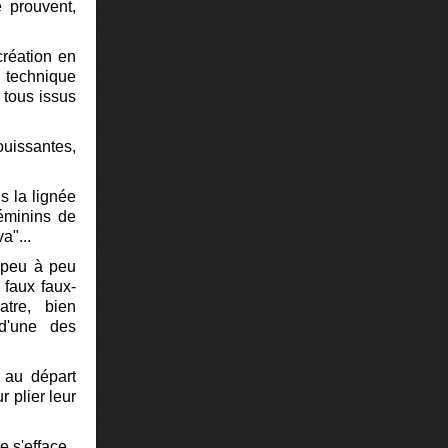
 prouvent,
réation en
 technique
 tous issus
uissantes,
s la lignée
féminins de
a"...
s peu à peu
 faux faux-
tre, bien
 d'une des
t au départ
r plier leur
e s'efface.