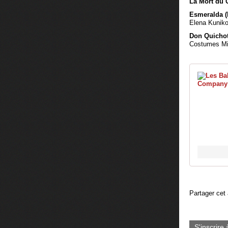
La Mort du 
Esmeralda (
Elena Kuniko
Don Quicho
Costumes Mi
Partager cet 
S'inscrire 