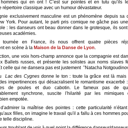
 hommes qui en ont ! C’est sur pointes et en tutu qu’ils le
 le répertoire classique avec un humour dévastateur.
nie exclusivement masculine est un phénomène depuis sa c
w York. Pour autant, le parti pris comique ne gâche pas une
ble : les danseurs ont beau donner dans le grotesque, ils sont
ieuses académies.
 tournée en France, ils nous offrent quatre pièces réjo
nt en scène à la
Maison de la Danse de Lyon
.
ction, une voix hors-champ annonce que la compagnie est dan
 Ballets russes, et présente les solistes aux noms slaves 
 Et celle qui ne dansera pas est justement "Natacha Notgoudinov
du
Lac des Cygnes
donne le ton : toute la grâce est là mai
nt des impertinences qui désacralisent le romantisme exacerbé :
tes de poules et duo cabotin. Le fameux pas de qua
ablement synchrone, suscite l'hilarité par les mimiques
 bien empotée.
d'admirer la maîtrise des pointes : cette particularité n'étan
'aux filles, on imagine le travail qu'il a fallu à ces hommes pou
 telle discipline.
lleurs troublant de voir à quel point la différence danseur/danseus