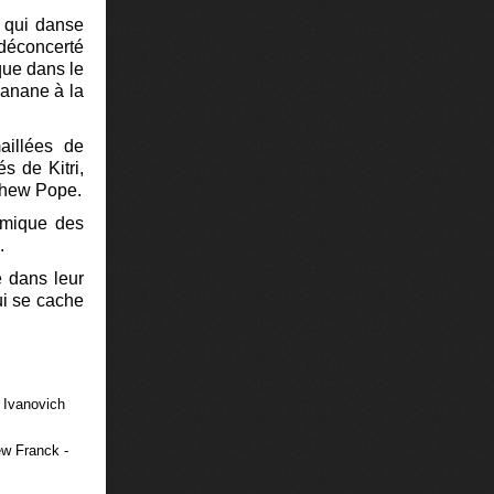
, qui danse
 déconcerté
que dans le
banane à la
aillées de
s de Kitri,
tthew Pope.
émique des
e.
e dans leur
ui se cache
v Ivanovich
ew Franck -