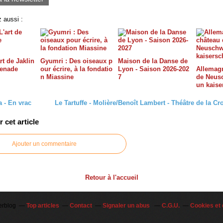
 aussi :
rt de Jaklin
Gyumri : Des oiseaux p
Maison de la Danse de
menade
our écrire, à la fondatio
Lyon - Saison 2026-202
Allemagn
n Miassine
7
de Neusc
un kais
 - En vrac
Le Tartuffe - Molière/Benoît Lambert - Théâtre de la C
cet article
Ajouter un commentaire
Retour à l'accueil
erblog
Top articles
Contact
Signaler un abus
C.G.U.
Cookies et