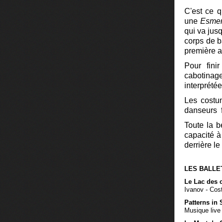
C'est ce q
une
Esmer
qui va jus
corps de b
première a
Pour fini
cabotinage
interprété
Les costu
danseurs 
Toute la b
capacité à
derrière le
LES BALLE
Le Lac des c
Ivanov - Cos
Patterns in
Musique live