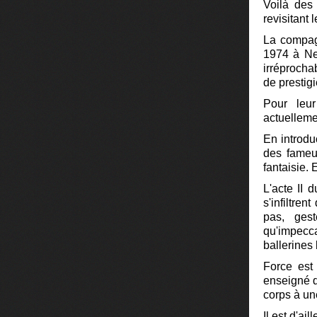
Voilà des
revisitant
La compag
1974 à Ne
irréprocha
de prestig
Pour leur
actuelleme
En introdu
des fameux
fantaisie.
L'acte II 
s'infiltre
pas, ges
qu'impecc
ballerines
Force est 
enseigné qu
corps à une
Il est d'ai