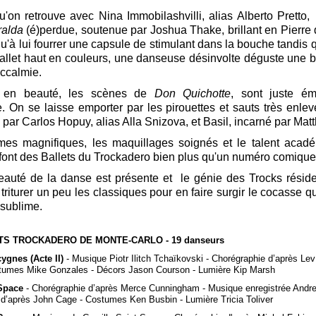
u'on retrouve avec Nina Immobilashvilli, alias Alberto Pretto
alda
(é)perdue, soutenue par Joshua Thake, brillant en Pierre
qu'à lui fourrer une capsule de stimulant dans la bouche tandis 
allet haut en couleurs, une danseuse désinvolte déguste une 
ccalmie.
r en beauté, les scènes de
Don Quichotte
, sont juste ém
. On se laisse emporter par les pirouettes et sauts très enlevé
e par Carlos Hopuy, alias Alla Snizova, et Basil, incarné par Ma
mes magnifiques, les maquillages soignés et le talent acad
font des
Ballets du Trockadero bien
plus qu'un numéro comiqu
eauté de la danse est présente et le génie des Trocks résid
 triturer un peu les classiques pour en faire surgir le cocasse q
 sublime.
TS TROCKADERO DE MONTE-CARLO - 19 danseurs
ygnes (Acte II)
- Musique Piotr Ilitch Tchaïkovski - Chorégraphie d’après Le
tumes Mike Gonzales - Décors Jason Courson - Lumière Kip Marsh
 Space
- Chorégraphie d’après Merce Cunningham - Musique enregistrée Andr
 d’après John Cage - Costumes Ken Busbin - Lumière Tricia Toliver