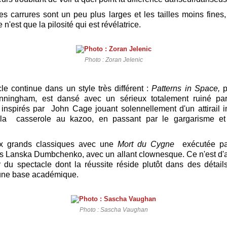
les carrures sont un peu plus larges et les tailles moins fines
e n'est que la pilosité qui est révélatrice.
Photo : Zoran Jelenic
le continue dans un style très différent :
Patterns in Space,
p
ningham, est dansé avec un sérieux totalement ruiné pa
inspirés par John Cage jouant solennellement d'un attirail 
la
casserole au kazoo, en passant par le gargarisme et l
x grands classiques avec une
Mort du Cygne
exécutée
p
as Lanska Dumbchenko, avec un allant clownesque. Ce n'est d'a
r du spectacle dont la réussite réside plutôt dans des détai
 une base académique.
Photo : Sascha Vaughan