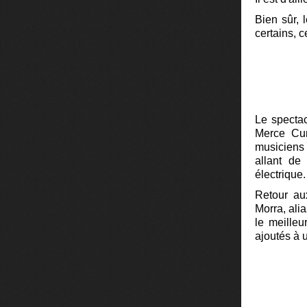
Bien sûr, 
certains, c
Le spectac
Merce Cun
musiciens 
allant de 
électrique.
Retour au
Morra, ali
le meilleu
ajoutés à