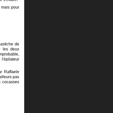
, mais pour
astiche de
r les deux
improbable,
'épilateur
ar Raffaele
illeurs pas
ls cocasses