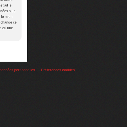
ettait le
nnées plus
u le mien
 a changé ce
rd où une
 données personnelles
Préférences cookies