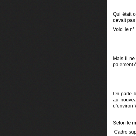
Qui était 
devait pas
Voici le n°
Mais il ne
paiement é
On parle bi
au nouveau
d’environ 
Selon le m
Cadre sup