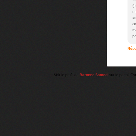
(e
no
ta
ca
mé
po
Répo
Voir le profil de
Baronne Samedi
sur le portail Ov