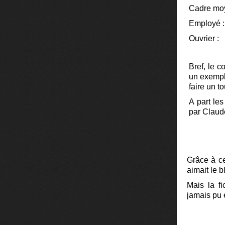
Cadre mo
Emplo
Ouvrie
Bref, le 
un exempl
faire un to
A part le
par Claud
Grâce à ce
aimait le b
Mais la f
jamais pu 