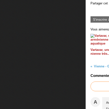
Partager cet 
S'inscrire 
Vous aimerez
Vartavar, un
nienne très.
Vienne - G
Commenter 
A
A
En