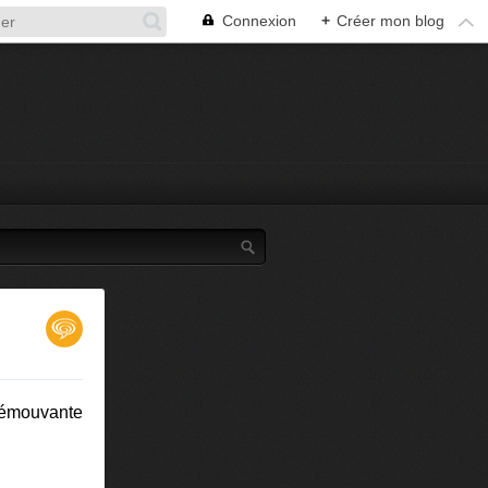
Connexion
+
Créer mon blog
'émouvante