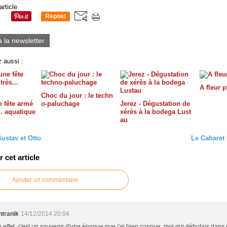
article
Repost
0
à la newsletter
 aussi :
A fleur 
Choc du jour : le techn
e fête armé
o-paluchage
Jerez - Dégustation de
.. aquatique
xérès à la bodega Lust
au
ustav et Otto
Le Cabaret 
cet article
Ajouter un commentaire
ntranik
14/12/2014 20:04
 effet, c'est un souvenir d'une époque que j'ai bien connue, moi qui débutais dans 