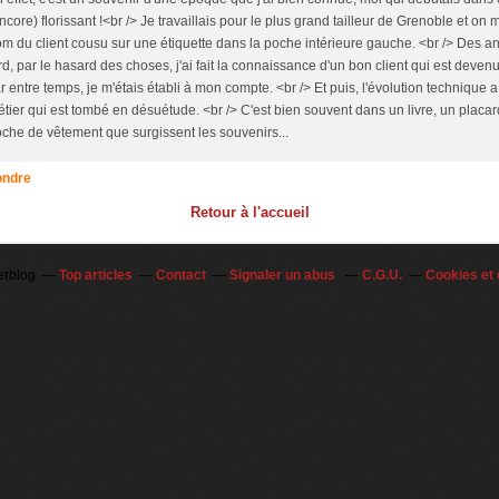
ncore) florissant !<br /> Je travaillais pour le plus grand tailleur de Grenoble et on m
m du client cousu sur une étiquette dans la poche intérieure gauche. <br /> Des a
rd, par le hasard des choses, j'ai fait la connaissance d'un bon client qui est deven
r entre temps, je m'étais établi à mon compte. <br /> Et puis, l'évolution technique
tier qui est tombé en désuétude. <br /> C'est bien souvent dans un livre, un placa
che de vêtement que surgissent les souvenirs...
ndre
Retour à l'accueil
erblog
Top articles
Contact
Signaler un abus
C.G.U.
Cookies et