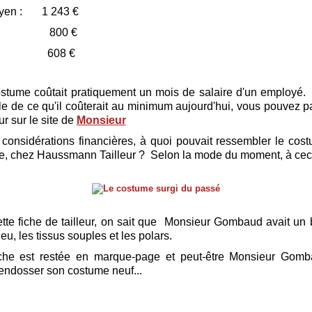
yen : 1 243 €
yé : 800 €
r : 608 €
costume coûtait pratiquement un mois de salaire d'un employé.
e de ce qu'il coûterait au minimum aujourd'hui, vous pouvez 
ur sur le site de
Monsieur
s considérations financières, à quoi pouvait ressembler le co
e, chez Haussmann Tailleur ? Selon la mode du moment, à ceci
tte fiche de tailleur, on sait que Monsieur Gombaud avait un b
leu, les tissus souples et les polars.
iche est restée en marque-page et peut-être Monsieur Gombau
endosser son costume neuf...