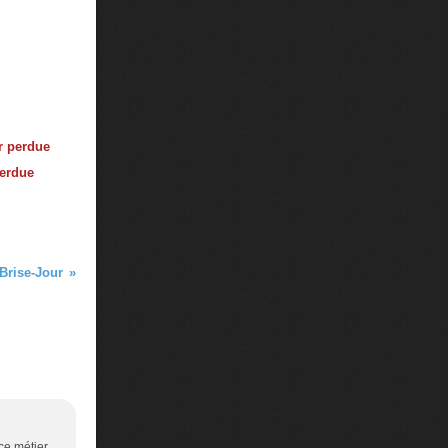
perdue
Brise-Jour
ce métier