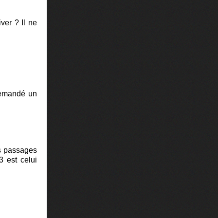
ver ? Il ne
demandé un
es passages
3 est celui