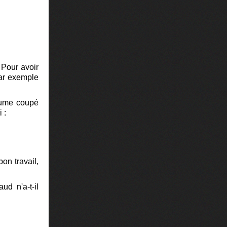
 Pour avoir
par exemple
stume coupé
 :
on travail,
d n'a-t-il