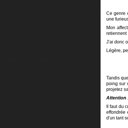
Ce genre d
une furieus
Mon affect
retiennen
J'ai donc 
Légère, peu
Tandis que
poing sur 
projetez sa
Attention
Il faut du 
effondrée 
d'un tant 