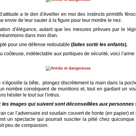
'attitude a le don d'éveiller en moi des instincts primitifs fér
e envie de leur sauter à la figure pour leur mordre le nez.
ation d'élégance, autant que les mesures prévues par le légi
t néanmoins dans mon élan.
opté pour une défense redoutable
(
faites sortir les enfants
).
 coûteuse, indétectable aux portiques de sécurité, voici l'arme p
 s'égosille la bête, plongez discrètement la main dans la poche
un nombre conséquent de munitions et, tout en gardant un vi
ns hésiter le tout sur l'intrus.
 : les images qui suivent sont déconseillées aux personnes
cran car l'adversaire est soudain couvert de honte (en papier) e
est un spectacle qui pourrait susciter la pitié chez quiconque 
soit peu de compassion.