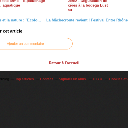
e fête armé
o-paluchage
Jerez - Dégustation de
.. aquatique
xérès à la bodega Lust
au
L'élégance et la nature : "Ecologie du Sentiment"
cet article
Ajouter un commentaire
Retour à l'accueil
erblog
Top articles
Contact
Signaler un abus
C.G.U.
Cookies et