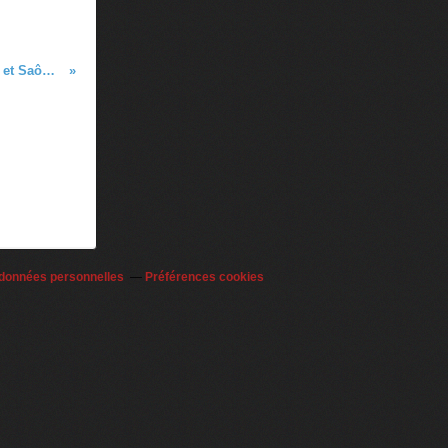
La Mâchecroute revient ! Festival Entre Rhône et Saône à Lyon, du 1e au 3 juillet
 données personnelles
Préférences cookies