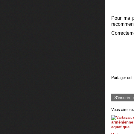
Pour ma pa
recommence
Correcteme
Partager cet 
S'inscrire 
Vous aimerez