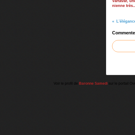
Vartavar, un
nienne très.
Commenter 
Voir le profil de
Baronne Samedi
sur le portail Ov