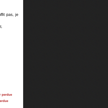
fit pas, je
t.
perdue