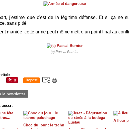
rt, j'estime que c'est de la légitime défense. Et si ça ne suf
, sans pitié.
nt maniée, cette arme peut même mettre un point final au confli
(c) Pascal Bernier
article
Repost
0
à la newsletter
 aussi :
A fleur 
Choc du jour : le techn