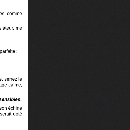
oces, comme
slateur, me
arfaite :
, serrez le
sage calme,
 sensibles
.
t son échine
serait doté