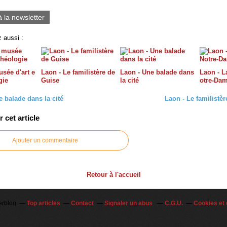
0
à la newsletter
 aussi :
sée d'art e
Laon - Le familistère de
Laon - Une balade dans
Laon - L
gie
Guise
la cité
otre-Da
 balade dans la cité
Laon - Le familistè
cet article
Ajouter un commentaire
Retour à l'accueil
erblog
Top articles
Contact
Signaler un abus
C.G.U.
Cookies et