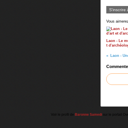
S'inscrire 
Vous aimerez
Laon - Le mu
t d'archéolo
Laon - Une
Commenter 
Voir le profil de
Baronne Samedi
sur le portail Ov