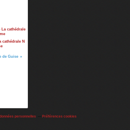
a cathédrale N
me
re de Guise
 données personnelles
Préférences cookies