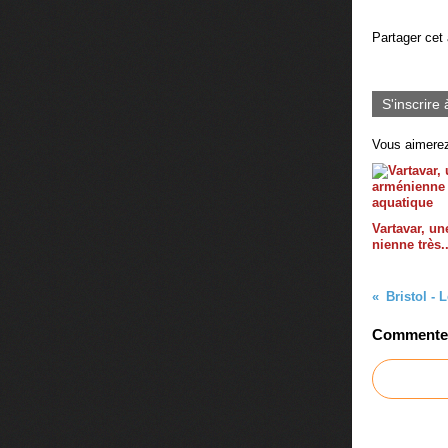
Partager cet 
S'inscrire 
Vous aimerez
Vartavar, un
nienne très.
Commenter 