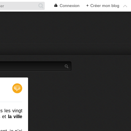
Connexion
+
Créer mon blog
s les vingt
s et
la ville