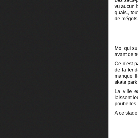
Les sacs-p
vu aucun ba
quais., to
de mégots, 
Moi qui su
avant de tr
Ce n'est p
de la tend
manque fla
skate park 
La ville 
laissent le
poubelles p
A ce stade