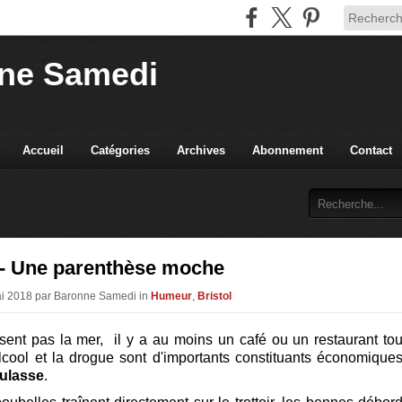
ne Samedi
Accueil
Catégories
Archives
Abonnement
Contact
l - Une parenthèse moche
ai 2018 par Baronne Samedi in
Humeur
,
Bristol
 sent pas la mer, il y a au moins un café ou un restaurant tou
alcool et la drogue sont d'importants constituants économique
ulasse
.