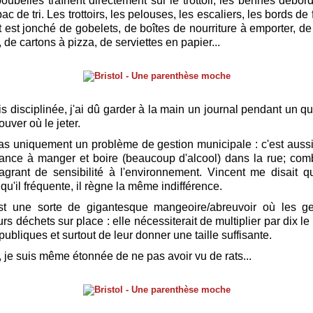
oubelles traînent directement sur le trottoir, les bennes déborde
c de tri. Les trottoirs, les pelouses, les escaliers, les bords de 
ut est jonché de gobelets, de boîtes de nourriture à emporter, de
de cartons à pizza, de serviettes en papier...
is disciplinée, j'ai dû garder à la main un journal pendant un qu
ouver où le jeter.
as uniquement un problème de gestion municipale : c'est aussi 
ance à manger et boire (beaucoup d'alcool) dans la rue; co
grant de sensibilité à l'environnement. Vincent me disait 
qu'il fréquente, il règne la même indifférence.
est une sorte de gigantesque mangeoire/abreuvoir où les ge
urs déchets sur place : elle nécessiterait de multiplier par dix 
ubliques et surtout de leur donner une taille suffisante.
, je suis même étonnée de ne pas avoir vu de rats...