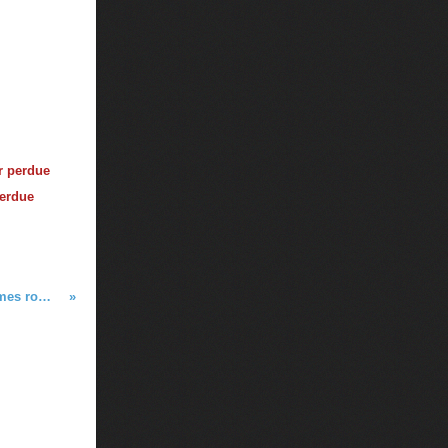
perdue
Bristol - Escapade à Bath : les thermes romains, l'abbaye...