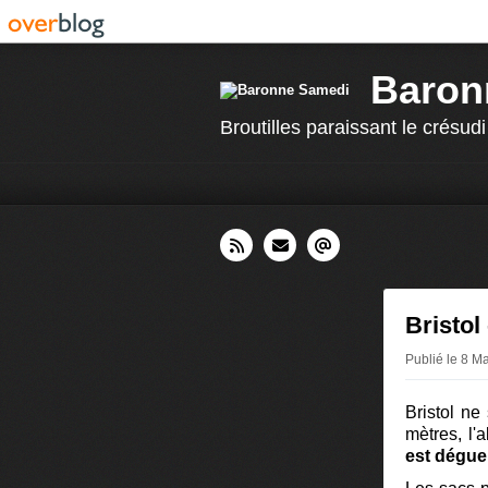
Baron
Broutilles paraissant le crésudi
Bristo
Publié le 8 M
Bristol ne
mètres, l'
est dégue