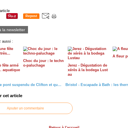
article
Repost
0
à la newsletter
 aussi :
A fleur 
Choc du jour : le techn
e fête armé
o-paluchage
Jerez - Dégustation de
.. aquatique
xérès à la bodega Lust
au
Bristol - Le pont suspendu de Clifton et quelques fresques
cet article
Ajouter un commentaire
Retour à l'accueil