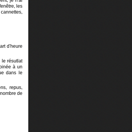
nt, je n'ai
fenêtre, les
 cannettes,
art d'heure
le résutlat
mbinée à un
que dans le
ns, repus,
le nombre de