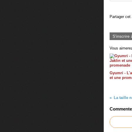
Partager cet 
S'inscrire 
Vous aimerez
Gyumri - L'a
et une pro
La taille 
Commenter 