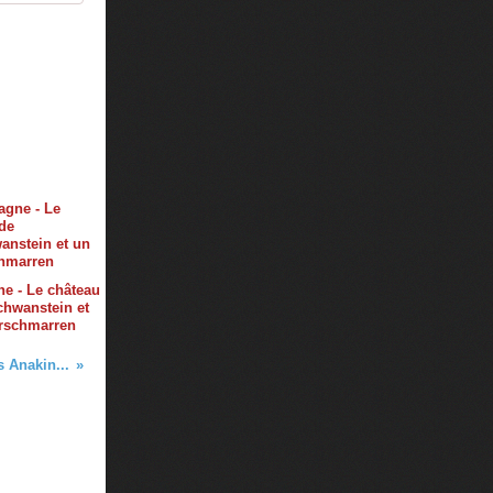
e - Le château
hwanstein et
erschmarren
 Anakin...