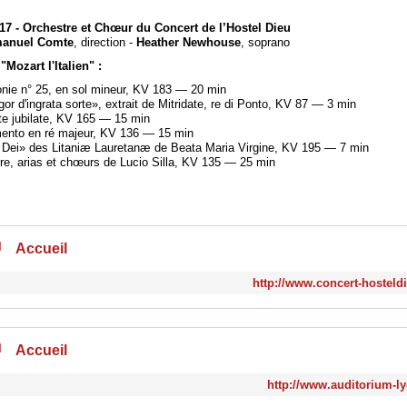
017 - Orchestre et Chœur du Concert de l’Hostel Dieu
anuel Comte
, direction -
Heather Newhouse
, soprano
ozart l'Italien" :
ie n° 25, en sol mineur, KV 183 — 20 min
igor d'ingrata sorte», extrait de Mitridate, re di Ponto, KV 87 — 3 min
te jubilate, KV 165 — 15 min
mento en ré majeur, KV 136 — 15 min
Dei» des Litaniæ Lauretanæ de Beata Maria Virgine, KV 195 — 7 min
re, arias et chœurs de Lucio Silla, KV 135 — 25 min
Accueil
http://www.concert-hosteld
Accueil
http://www.auditorium-l