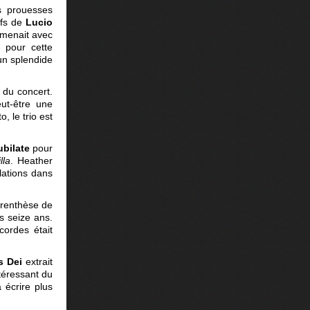
s prouesses
fs de
Lucio
 menait avec
 pour cette
un splendide
e du concert.
ut-être une
 le trio est
ubilate
pour
lla
. Heather
lations dans
arenthèse de
es seize ans.
cordes était
s Dei
extrait
ntéressant du
 écrire plus