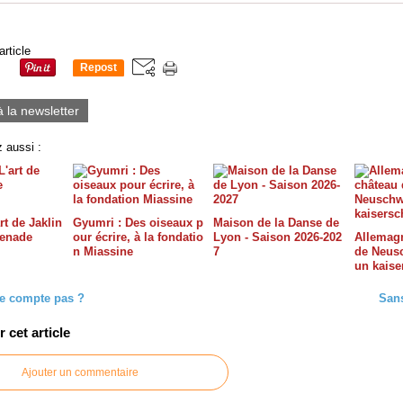
article
Repost
0
à la newsletter
 aussi :
rt de Jaklin
Gyumri : Des oiseaux p
Maison de la Danse de
menade
our écrire, à la fondatio
Lyon - Saison 2026-202
Allemagn
n Miassine
7
de Neusc
un kais
ne compte pas ?
Sans
cet article
Ajouter un commentaire