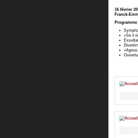
16 février 2
Franck-Emm
Programme "M
Symphon
«Se il r
Exsulta
Diverti
«Agnus 
Ouvertu