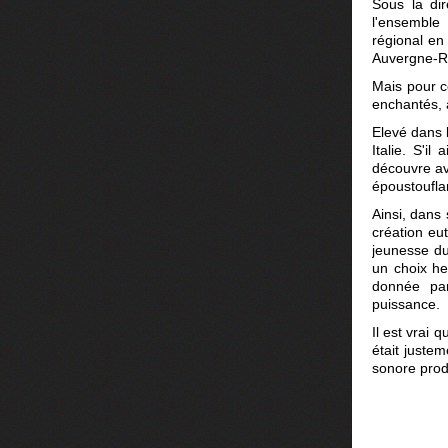
Sous la di
l'ensembl
régional en
Auvergne-R
Mais pour c
enchantés, a
Elevé dans l
Italie. S'i
découvre ave
époustouflan
Ainsi, dans
création eu
jeunesse du
un choix he
donnée p
puissance.
Il est vrai 
était juste
sonore produ