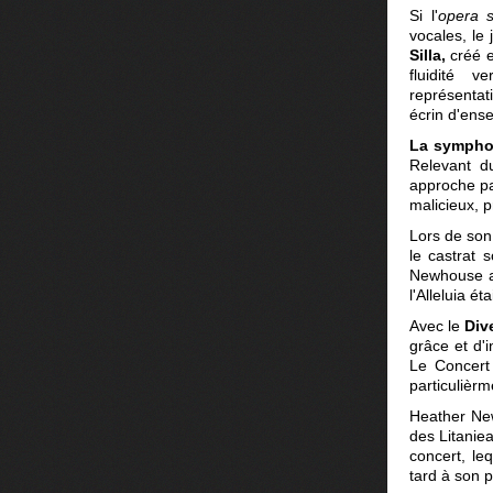
Si l'
opera s
vocales, le
Silla,
créé 
fluidité v
représentat
écrin d'ens
La sympho
Relevant 
approche pa
malicieux, 
Lors de son
le castrat 
Newhouse a 
l'Alleluia é
Avec le
Div
grâce et d'i
Le Concert 
particulièr
Heather New
des Litaniea
concert, le
tard à son 