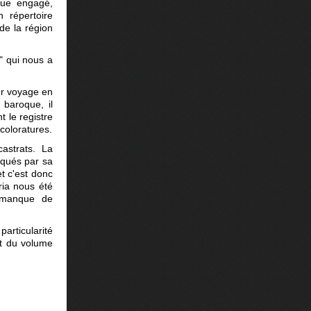
gue engagé,
n répertoire
de la région
e" qui nous a
ier voyage en
 baroque, il
t le registre
 coloratures.
 castrats. La
oqués par sa
t c'est donc
ria nous été
 manque de
particularité
nt du volume