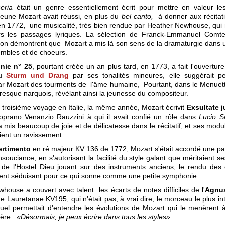
eria
était un genre essentiellement écrit pour mettre en valeur le
 jeune Mozart avait réussi, en plus du
bel canto,
à donner aux récitati
en 1772
,
une musicalité, très bien rendue par Heather Newhouse, qui
ers les passages lyriques. La sélection de Franck-Emmanuel Comte
ion démontrent que Mozart a mis là son sens de la dramaturgie dans 
embles et de choeurs.
nie n° 25
, pourtant créée un an plus tard, en 1773, a fait l'ouvertur
du
Sturm und Drang
par ses tonalités mineures, elle suggérait pe
r Mozart des tourments de l'âme humaine, Pourtant, dans le Menuetto,
presque narquois, révélant ainsi la jeunesse du compositeur.
 troisième voyage en Italie, la même année, Mozart écrivit
Exsultate j
soprano Venanzio Rauzzini à qui il avait confié un rôle dans
Lucio Si
mis beaucoup de joie et de délicatesse dans le récitatif, et ses modu
taient un ravissement.
ertimento
en ré majeur KV 136 de 1772, Mozart s'était accordé une p
nsouciance, en s'autorisant la facilité du style galant que méritaient s
de l'Hostel Dieu jouant sur des instruments anciens, le rendu des 
ment séduisant pour ce qui sonne comme une petite symphonie.
house a couvert avec talent les écarts de notes difficiles de l'
Agnu
e Lauretanae KV195, qui n'était pas, à vrai dire, le morceau le plus i
quel permettait d'entendre les évolutions de Mozart qui le menèrent à
père :
«Désormais, je peux écrire dans tous les styles»
.