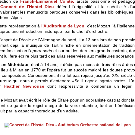
rection de
Franck-Emmanuel Comte,
artiste passionné et pédago
e
Concert de l'Hostel Dieu
défend l’originalité et la spécificité d’u
 valorisant les manuscrits baroques conservés dans les bibliothèques 
hône-Alpes.
ette représentation à
l'Auditorium de Lyon
, c'est Mozart "à l'italienn
près une introduction historique par le chef d'orchestre.
'esprit de l'école de l'Allemagne du nord, il a 13 ans lors de son prem
l aimait déjà la musique de Tartini riche en ornementation de tradition
c fascination l'
opera seria
et surtout les derniers grands castrats, don
t lui fera écrire plus tard des arias réservées aux meilleures sopranos
 son
Mithridate
, écrit à 14 ans, il dédie pas moins de trois rôles à des
t lieu à Milan en 1770 et l'opéra fut un succès malgré les doutes prov
 compositeur. Curieusement, il ne fut pas rejoué jusqu'au XXe siècle e
ureux qui nous a permis d'entendre «Se il rigor d'ingrata sorte». L'a
ar
Heather Newhouse
dont l'expressivité a compensé un léger
que Mozart avait écrit le rôle de Sifare pour un sopraniste castrat dont la 
ment de garder le registre aigu de la voix enfantine, tout en bénéficia
it par la capacité thoracique d'un adulte.