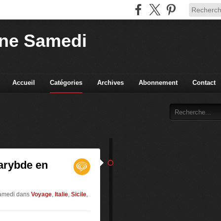
ne Samedi
Accueil
Catégories
Archives
Abonnement
Contact
harybde en
Samedi
dans
Voyage
,
Italie
,
Sicile
,