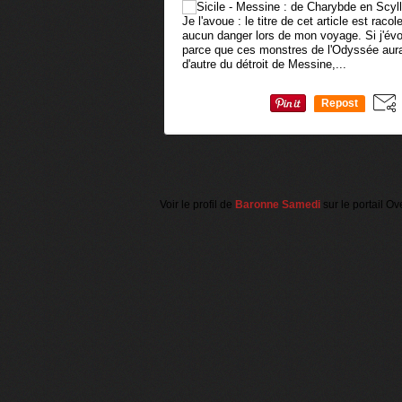
Je l'avoue : le titre de cet article est racole
aucun danger lors de mon voyage. Si j'évo
parce que ces monstres de l'Odyssée auraie
d'autre du détroit de Messine,...
Repost
0
Voir le profil de
Baronne Samedi
sur le portail Ov