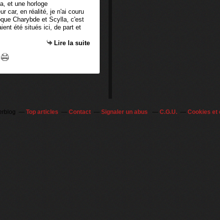
ur car, en réalité, je n'ai couru
que Charybde et Scylla, c'est
nt été situés ici, de part et
Lire la suite
erblog
Top articles
Contact
Signaler un abus
C.G.U.
Cookies et