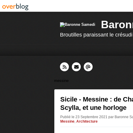
Baron
Broutilles paraissant le crésudi
messine
Sicile - Messine : de C
Scylla, et une horloge
Publié le 23 Septembre 2021 par Baronne 
Messine
,
Architecture