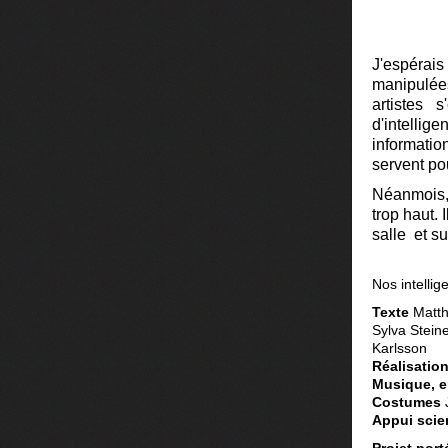
J'espérais
manipulées
artistes 
d'intelli
informatio
servent po
Néanmois, 
trop haut. 
salle et su
Nos intellig
Texte
Matth
Sylva Stein
Karlsson
Réalisatio
Musique, e
Costumes
Appui scie