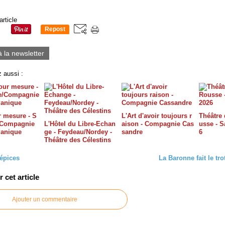
article
Repost
0
à la newsletter
 aussi :
 mesure - S
L'Art d'avoir toujours r
Théâtre 
/Compagnie
L'Hôtel du Libre-Echan
aison - Compagnie Cas
usse - S
Panique
ge - Feydeau/Nordey -
sandre
6
Théâtre des Célestins
'épices
La Baronne fait le trot
cet article
Ajouter un commentaire