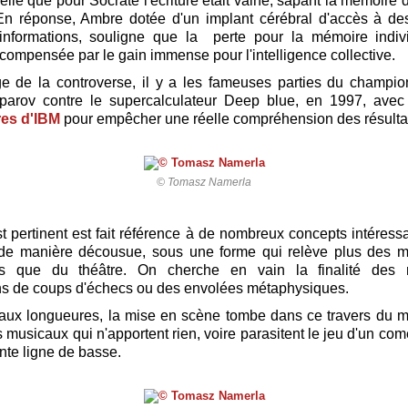
elle que pour Socrate l'écriture était vaine, sapant la mémoire d
En réponse, Ambre dotée d'un implant cérébral d'accès à des
d'informations, souligne que la perte pour la mémoire indiv
compensée par le gain immense pour l'intelligence collective.
ge de la controverse, il y a les fameuses parties du champi
parov contre le supercalculateur Deep blue, en 1997, avec 
es d'IBM
pour empêcher une réelle compréhension des résulta
© Tomasz Namerla
st pertinent est fait référence à de nombreux concepts intéressa
é, de manière décousue, sous une forme qui relève plus des 
es que du théâtre. On cherche en vain la finalité des 
ns de coups d'échecs ou des envolées métaphysiques.
 aux longueures, la mise en scène tombe dans ce travers du 
 musicaux qui n'apportent rien, voire parasitent le jeu d'un co
nte ligne de basse.