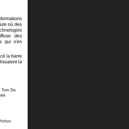
nformations
eure où des
chnologies
iffuse des
es qui s'en
cé la barre
lissaient la
e Tom Da
ats
Pichon