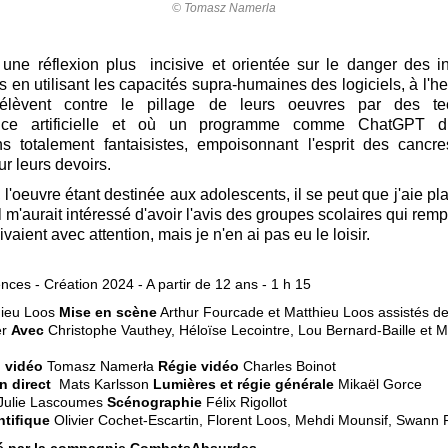
© Tomasz Namerla
 une réflexion plus incisive et orientée sur le danger des i
 en utilisant les capacités supra-humaines des logiciels, à l'h
s'élèvent contre le pillage de leurs oeuvres par des te
gence artificielle et où un programme comme ChatGPT d
ns totalement fantaisistes, empoisonnant l'esprit des cancr
ur leurs devoirs.
l'oeuvre étant destinée aux adolescents, il se peut que j'aie pla
Il m'aurait intéressé d'avoir l'avis des groupes scolaires qui remp
ivaient avec attention, mais je n'en ai pas eu le loisir.
ences - Création 2024 - A partir de 12 ans - 1 h 15
ieu Loos
Mise en scène
Arthur Fourcade et Matthieu Loos assistés d
er
Avec
Christophe Vauthey, Héloïse Lecointre, Lou Bernard-Baille et M
n vidéo
Tomasz Namerła
Régie vidéo
Charles Boinot
n direct
Mats Karlsson
Lumières et régie générale
Mikaël Gorce
Julie Lascoumes
Scénographie
Félix Rigollot
ntiﬁque
Olivier Cochet-Escartin, Florent Loos, Mehdi Mounsif, Swann 