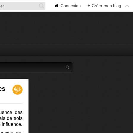
Connexion
+
Créer mon blog
es
luence des
ais de trois
 influence.