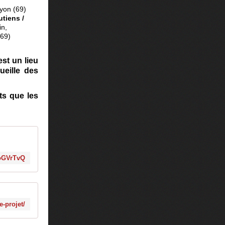
Lyon (69)
tiens /
in,
(69)
st un lieu
ueille des
ts que les
oGVrTvQ
e-projet/