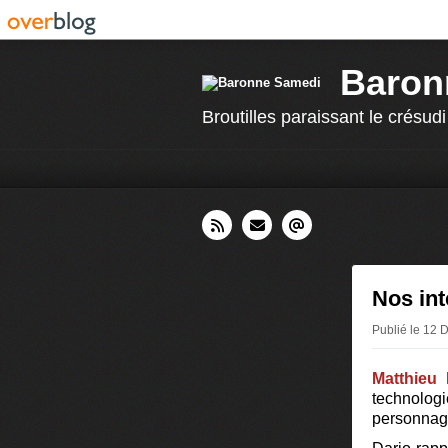
Baron
Broutilles paraissant le crésudi
Nos int
Publié le 12
Matthieu
technologie
personnage