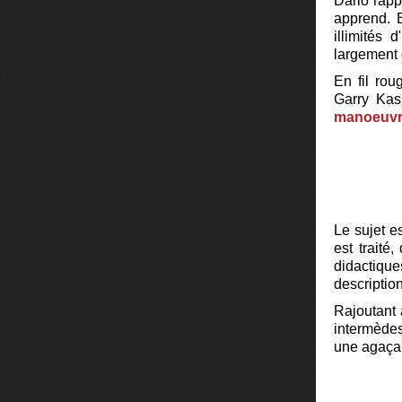
Dario rapp
apprend. 
illimités 
largement 
En fil rou
Garry Kas
manoeuvr
Le sujet e
est trait
didactiqu
descriptio
Rajoutant
intermèdes
une agaça