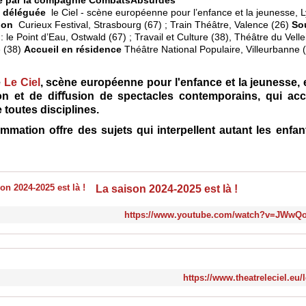
té par la compagnie CombatsAbsurdes
n déléguée
le Ciel - scène européenne pour l’enfance et la jeunesse, 
ion
Curieux Festival, Strasbourg (67) ; Train Théâtre, Valence (26)
Sou
: le Point d’Eau, Ostwald (67) ; Travail et Culture (38), Théâtre du Velle
e (38)
Accueil en résidence
Théâtre National Populaire, Villeurbanne 
e
Le Ciel
, scène européenne pour l'enfance et la jeunesse, e
on et de diﬀusion de spectacles contemporains, qui acc
e toutes disciplines.
mmation offre des sujets qui interpellent autant les enfan
La saison 2024-2025 est là !
https://www.youtube.com/watch?v=JWwQ
https://www.theatreleciel.eu/l