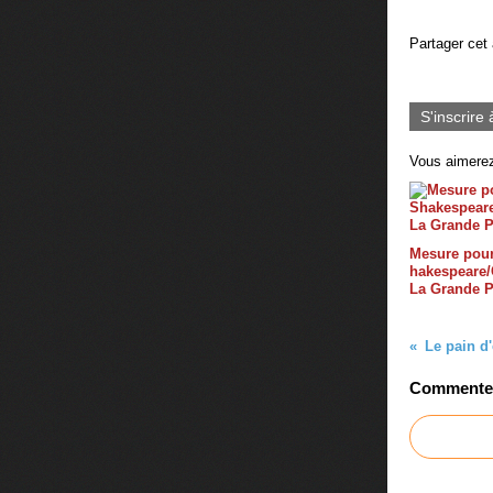
Partager cet 
S'inscrire 
Vous aimerez
Mesure pour
hakespeare
La Grande 
Le pain d
Commenter 