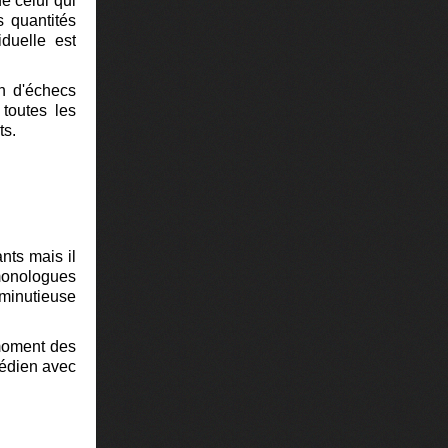
e celui qui
 quantités
iduelle est
on d'échecs
toutes les
ts.
nts mais il
monologues
minutieuse
moment des
médien avec