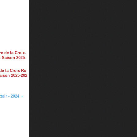
de la Croix-Ro
aison 2025-202
toir - 2024