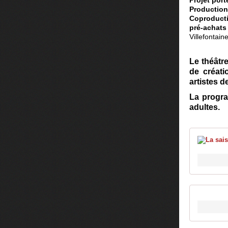
Projet por
Productio
Coproduct
pré-achats
Villefontain
Le théâtr
de créati
artistes d
La progra
adultes.