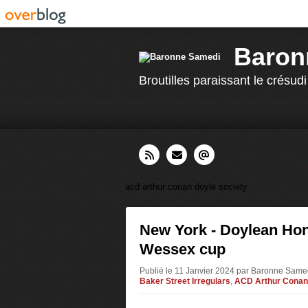
Baron
Broutilles paraissant le crésudi
acd arthur conan doyle society
New York - Doylean Hon
Wessex cup
Publié le 11 Janvier 2024 par Baronne Sam
Baker Street Irregulars
,
ACD Arthur Conan