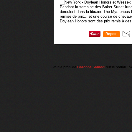
Pendant la semaine des Baker Street Irre
déroulent dans la librairie The Mysterious
remise de prix... et une course de cheva
Doylean Honors sont des prix remis à des
Repost
0
Voir le profil de
Baronne Samedi
sur le portail Ov