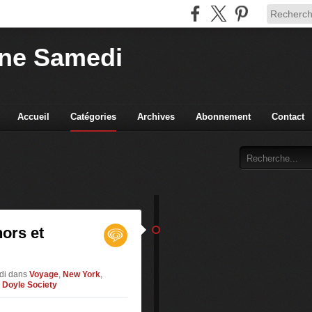
ne Samedi
Accueil
Catégories
Archives
Abonnement
Contact
ors et
edi
dans
Voyage
,
New York
,
 Doyle Society