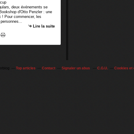
gulars, deux événements se
 Bookshop d'Otto Penzler : une
ux ! Pour commencer, les
 personnes...
Lire la suite
erblog
Top articles
Contact
Signaler un abus
C.G.U.
Cookies et