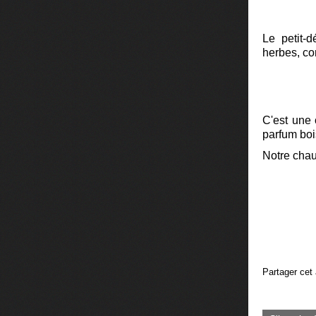
Le petit-d
herbes, co
C'est une 
parfum bois
Notre chauf
Partager cet 