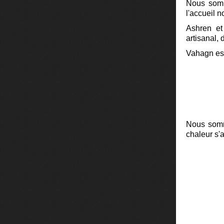
Nous somm
l'accueil 
Ashren et
artisanal, 
Vahagn est
Nous somme
chaleur s'