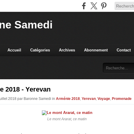
ne Samedi
Accueil
Catégories
Archives
Abonnement
Contact
e 2018 - Yerevan
Juillet 2018 par Baronne Samedi in
Arménie 2018
,
Yerevan
,
Voyage
,
Promenade
Le mont Ararat, ce matin