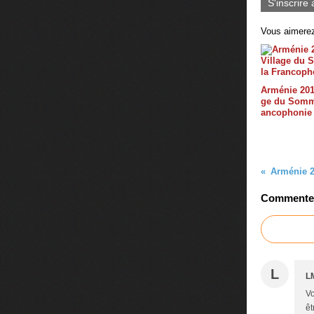
S'inscrire 
Vous aimerez
Arménie 2018
ge du Somme
ancophonie 
Arménie 20
Commenter 
L
L
Vo
êt