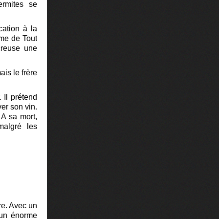
ermites se
cation à la
me de Tout
 creuse une
ais le frère
 Il prétend
ver son vin.
.
A sa mort,
malgré les
re. Avec un
, un énorme