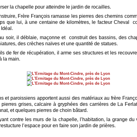
verser la chapelle pour atteindre le jardin de rocailles.
nstruire, Frère François ramasse les pierres des chemins comme
 que lui, à une centaine de kilomètres, le facteur Cheval c
 Idéal.
u soir, il déblaie, maçonne et construit des bassins, des cha
niatures, des crèches naïves et une quantité de statues.
ls de fer de récupération, il arme ses structures et les recouvr
 à la main.
ns et paroissiens apportent aussi des matériaux au frère Françoi
, pierres grises, calcaire à gryphées des carrières de La Ferla
unat, et quelques pierres de choin bâtard.
ant contre les murs de la chapelle, l’habitation, la grange du v
l restucture l’espace pour en faire son jardin de prières.