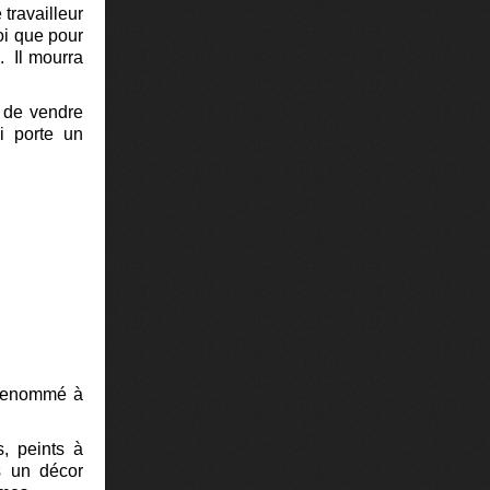
 travailleur
loi que pour
. Il mourra
e de vendre
i porte un
s renommé à
s, peints à
s un décor