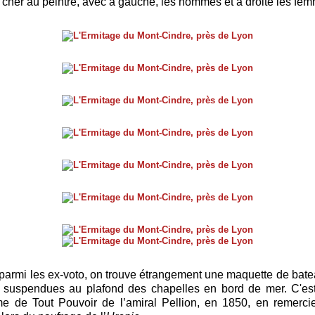
cher au peintre, avec à gauche, les hommes et à droite les fe
, parmi les ex-voto, on trouve étrangement une maquette de ba
t suspendues au plafond des chapelles en bord de mer. C'es
e de Tout Pouvoir de l’amiral Pellion, en 1850, en remerci