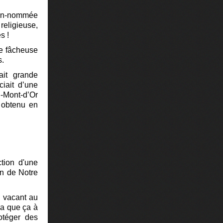
bien-nommée
religieuse,
es !
ne fâcheuse
ns.
ait grande
ciait d’une
u-Mont-d’Or
 obtenu en
ction d'une
on de Notre
e vacant au
’a que ça à
rotéger des