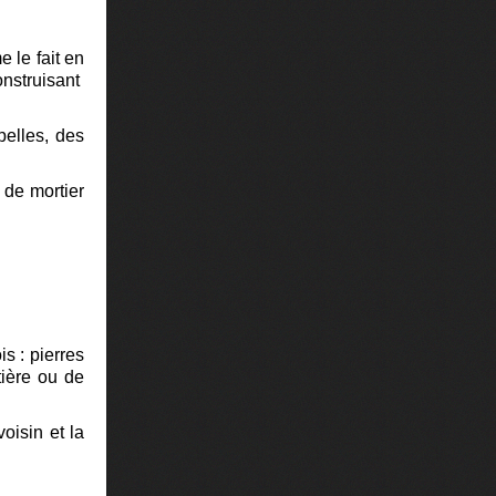
 le fait en
onstruisant
pelles, des
e de mortier
s : pierres
tière ou de
oisin et la