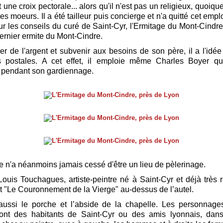
 une croix pectorale... alors qu'il n'est pas un religieux, quoique
s moeurs. Il a été tailleur puis concierge et n'a quitté cet emp
ur les conseils du curé de Saint-Cyr, l'Ermitage du Mont-Cindre
ernier ermite du Mont-Cindre.
r de l'argent et subvenir aux besoins de son père, il a l'idé
s postales. A cet effet, il emploie même Charles Boyer qu
 pendant son gardiennage.
e n'a néanmoins jamais cessé d'être un lieu de pèlerinage.
ouis Touchagues, artiste-peintre né à Saint-Cyr et déjà trè
nt "Le Couronnement de la Vierge" au-dessus de l’autel.
aussi le porche et l’abside de la chapelle. Les personnage
sont des habitants de Saint-Cyr ou des amis lyonnais, dan