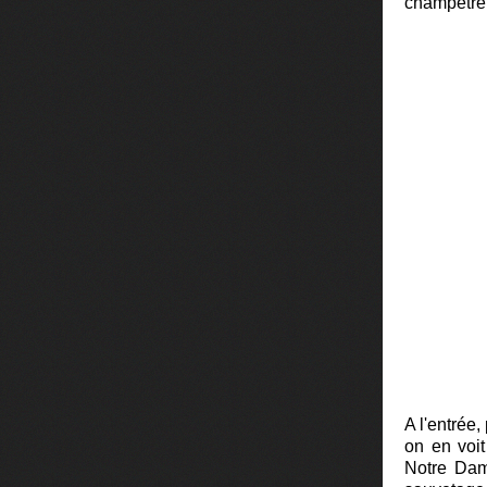
champêtre 
A l'entrée
on en voi
Notre Dam