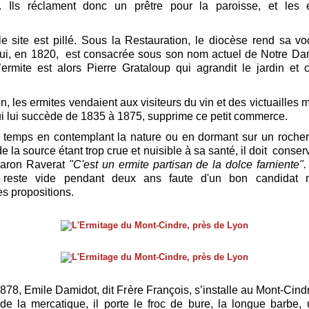
. Ils réclament donc un prêtre pour la paroisse, et les 
.
e site est pillé. Sous la Restauration, le diocèse rend sa vo
qui, en 1820, est consacrée sous son nom actuel de Notre Da
’ermite est alors Pierre Grataloup qui agrandit le jardin et
on, les ermites vendaient aux visiteurs du vin et des victuailles m
ui lui succède de 1835 à 1875, supprime ce petit commerce.
e temps en contemplant la nature ou en dormant sur un rocher.
e la source étant trop crue et nuisible à sa santé, il doit conser
baron Raverat
"C'est un ermite partisan de la dolce farniente"
e reste vide pendant deux ans faute d'un bon candidat 
s propositions.
1878, Emile Damidot, dit Frère François, s’installe au Mont-Cind
e la mercatique, il porte le froc de bure, la longue barbe