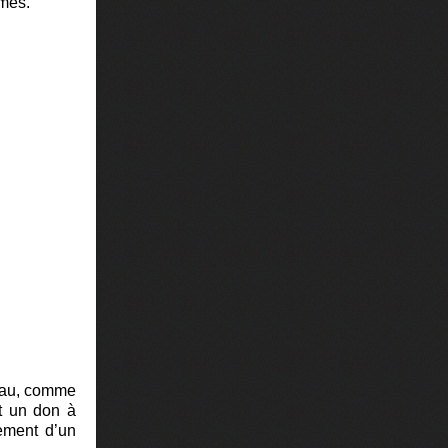
mmes.
teau, comme
t un don à
ement d’un