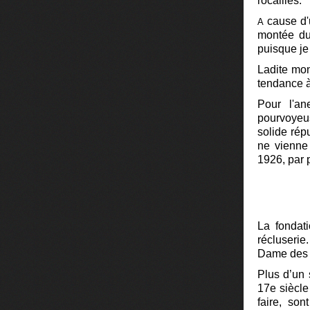
rocailles.
cause d'
A
montée du 
puisque je
Ladite mon
tendance à
Pour l'an
pourvoyeus
solide rép
ne vienne
1926, par 
La fondati
récluserie
Dame des
Plus d’un 
17e siècle
faire, son