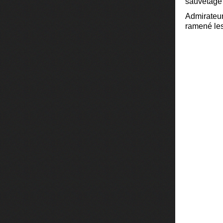
sauvetage 
Admirateur
ramené les