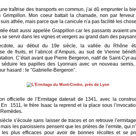
une traîtrise des transports en commun, j'ai dû emprunter la 
Grimpillon. Mon coeur battait la chamade, non par ferveur 
 suis athée, mais parce que la canicule n'a pas facilité les chos
tée était aussi appelée Grappillon car les passants avaient u
 se servir dans les vignes et vergers au grand dam des paysa
ecdote, au début du 19e siècle, la vallée du Rhône ét
e de fruits, et l’abricot d’Ampuis, au sud de Vienne bénéfi
utation. C’était avant que Pierre Bergeron, natif de Saint-Cyr-a
 séduire les papilles des Lyonnais avec un nouveau semis,
pur hasard : le "Gabrielle-Bergeron".
on officielle de l’Ermitage daterait de 1341, avec la constru
. En 1511, le frère Isaac la reprend et la place sous l’invocati
 Remèdes.
siècle s’écoule sans laisser de traces et on retrouve l’ermitag
 mais les paroissiens pensent que les prières de l’ermite, qui n
t les plus efficaces pour avoir de bonnes récoltes et se p