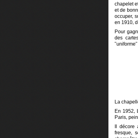
chapelet et
et de bonne
occuper, s
en 1910, d
Pour gagne
des carte
"uniforme"
La chapell
En 1952, L
Paris, pei
Il décore 
fresque, 