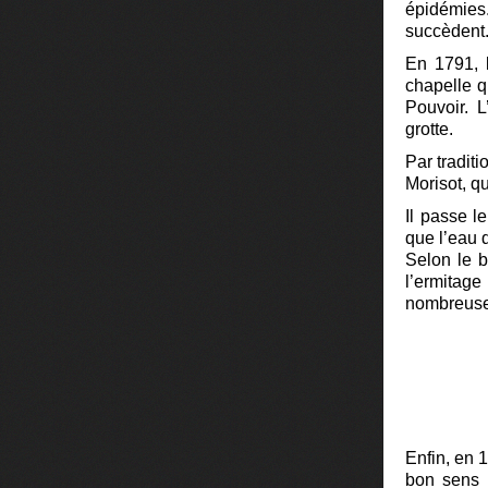
épidémies
succèdent
En 1791, l
chapelle 
Pouvoir. L
grotte.
Par traditi
Morisot, q
Il passe l
que l’eau d
Selon le 
l’ermitag
nombreuse
Enfin, en 
bon sens d